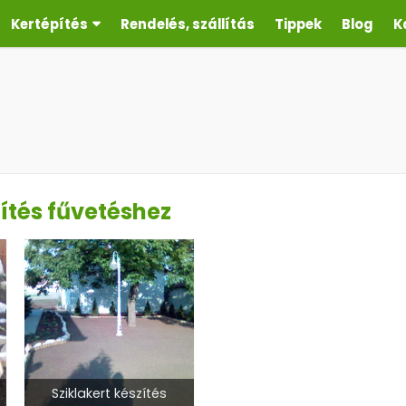
Kertépítés
Rendelés, szállítás
Tippek
Blog
K
zítés fűvetéshez
Sziklakert készítés