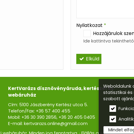
-
-
Nyilatkozat
*
Hozzájárulok sze
Ide kattintva tekinthet
Elküld
Weboldalunk a
KertVarázs dísznövényáruda, kertészet és
statisztikai é
webáruház
szabott ajánl
Cím: 5100 Jászberény Kertész utca 5.
Funkci
Telefon/Fax:
+36 57 400 455
Mobil:
+36 30 390 2856
,
+36 20 405 0405
Analitik
E-mail:
kertvarazs.online@gmail.com
Mindet elf
i webáruház. Minden jog fenntartva.
Elállás a szerződéstől
I