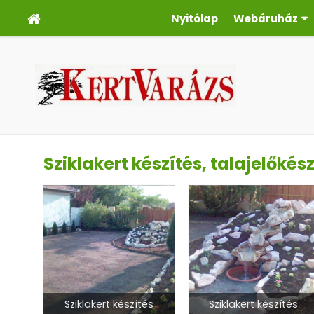
Nyitólap
Webáruház
Sziklakert készítés, talajelőkés
Sziklakert készítés
Sziklakert készítés