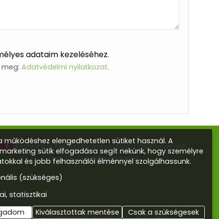
mélyes adataim kezeléséhez.
ő meg:
Adatvédelmi nyilatkozat
.
 működéshez elengedhetetlen sütiket használ. A
Kertvarázs Kertészeti webáruház - dísznövények,
s marketing sütik elfogadása segít nekünk, hogy személyre
kerti tó, öntözőrendszerek
atokkal és jobb felhasználói élménnyel szolgálhassunk.
onális (szükséges)
ai, statisztikai
ogadom
Kiválasztottak mentése
Csak a szükségesek
mpresszum
Adatvédelmi nyilatkozat
ÁSZF
Süti