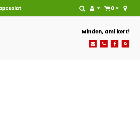
apcsolat
0
Minden, ami kert!