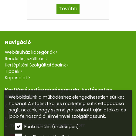
Tovább
Navigáció
Webáruház kategóriák
Rendelés, szállítás
Kertépítési Szolgáltatásaink
Tippek
Kapcsolat
KertVarázs dísznövényáruda, kertészet és
webáruház
Weboldalunk a működéshez elengedhetetlen sütiket
használ. A statisztikai és marketing sütik elfogadása
Cím: 5100 Jászberény Kertész utca 5.
segít nekünk, hogy személyre szabott ajánlatokkal és
Telefon/Fax:
+36 57 400 455
jobb felhasználói élménnyel szolgálhassunk.
Mobil:
+36 30 390 2856
,
+36 20 405 0405
E-mail:
kertvarazs.online@gmail.com
Funkcionális (szükséges)