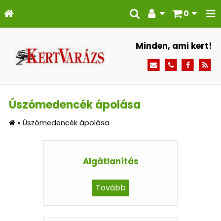
0
Minden, ami kert!
Úszómedencék ápolása
»
Úszómedencék ápolása
Algátlanítás
Tovább