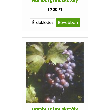
Hamburgi muskotály
1 700 Ft
Érdeklődés
Bővebben
Hamburgi muskotály