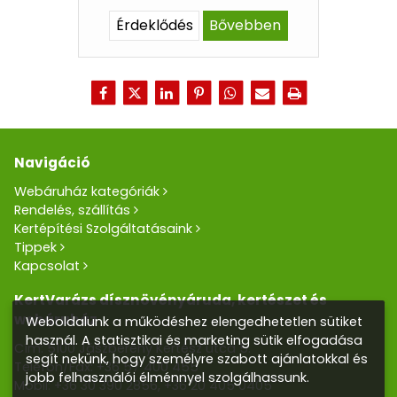
Érdeklődés
Bővebben
Navigáció
Webáruház kategóriák
Rendelés, szállítás
Kertépítési Szolgáltatásaink
Tippek
Kapcsolat
KertVarázs dísznövényáruda, kertészet és
webáruház
Weboldalunk a működéshez elengedhetetlen sütiket
használ. A statisztikai és marketing sütik elfogadása
Cím: 5100 Jászberény Kertész utca 5.
segít nekünk, hogy személyre szabott ajánlatokkal és
Telefon/Fax:
+36 57 400 455
jobb felhasználói élménnyel szolgálhassunk.
Mobil:
+36 30 390 2856
,
+36 20 405 0405