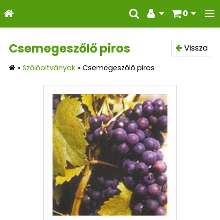
0
Csemegeszőlő piros
Vissza
»
Szőlőoltványok
»
Csemegeszőlő piros