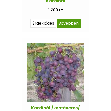
Kardinál
1 700 Ft
Érdeklődés
Bővebben
Kardinál /konténeres/