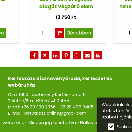
alagút végzáró elem
tehe
13 750 Ft
en
Bővebben
KertVarázs dísznövényáruda, kertészet és
webáruház
Cím: 5100 Jászberény Kertész utca 5.
Telefon/Fax:
+36 57 400 455
Weboldalunk a
Mobil:
+36 30 390 2856
,
+36 20 405 0405
statisztikai é
E-mail:
kertvarazs.online@gmail.com
szabott ajánl
i webáruház. Minden jog fenntartva.
Elállás a szerződéstől
I
Funkci