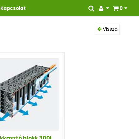
Kapcsolat
0
Vissza
ikkasztó blokk 300L