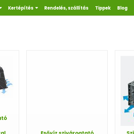
Kertépítés
Rendelés, szállítás
Tippek
Blog
ató
al
Esővíz szivárogtató
Sz