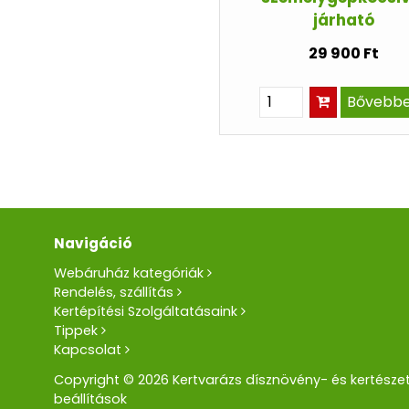
járható
29 900 Ft
Bővebb
Navigáció
Webáruház kategóriák
Rendelés, szállítás
Kertépítési Szolgáltatásaink
Tippek
Kapcsolat
Copyright © 2026 Kertvarázs dísznövény- és kertészet
beállítások