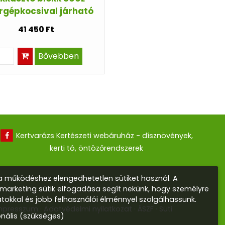
rgépkocsival járható
41 450 Ft
Bővebben
Kertvarázs Kertészeti webáruház - dísznövények,
kerti tó, öntözőrendszerek
 működéshez elengedhetetlen sütiket használ. A
s marketing sütik elfogadása segít nekünk, hogy személyre
atokkal és jobb felhasználói élménnyel szolgálhassunk.
mpresszum
Adatvédelmi nyilatkozat
ÁSZF
Süti
onális (szükséges)