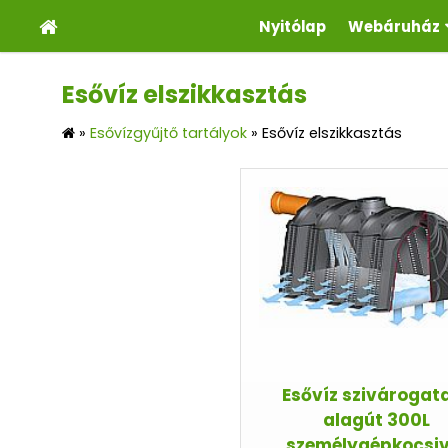
Nyitólap
Webáruház
Esővíz elszikkasztás
»
Esővízgyűjtő tartályok
»
Esővíz elszikkasztás
Esővíz szivárogat
alagút 300L
személygépkocsiv