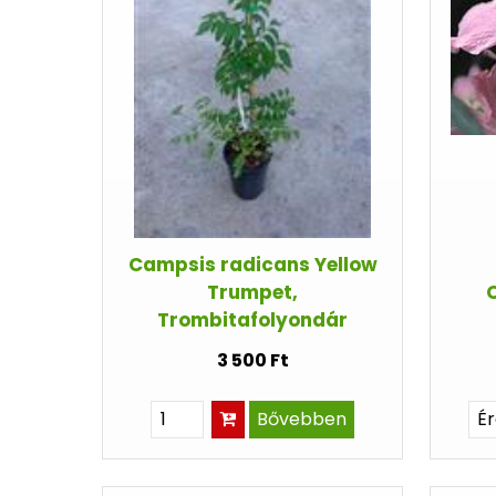
Campsis radicans Yellow
Trumpet,
Trombitafolyondár
3 500 Ft
Bővebben
É