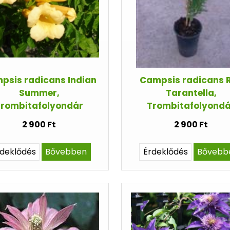
psis radicans Indian
Campsis radicans 
Summer,
Tarantella,
Trombitafolyondár
Trombitafolyondá
2 900 Ft
2 900 Ft
rdeklődés
Bővebben
Érdeklődés
Bővebb