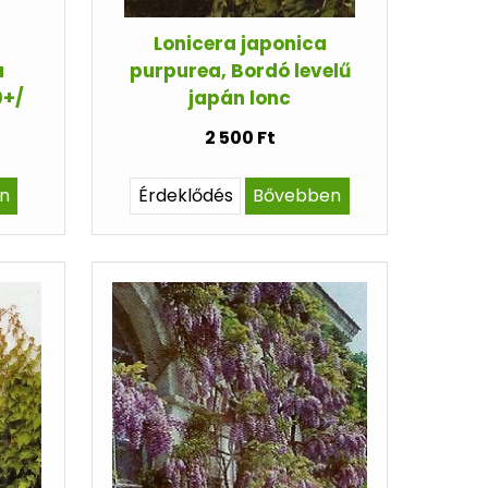
Lonicera japonica
a
purpurea, Bordó levelű
0+/
japán lonc
2 500 Ft
n
Érdeklődés
Bővebben