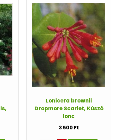
Lonicera brownii
is,
Dropmore Scarlet, Kúszó
lonc
3 500 Ft