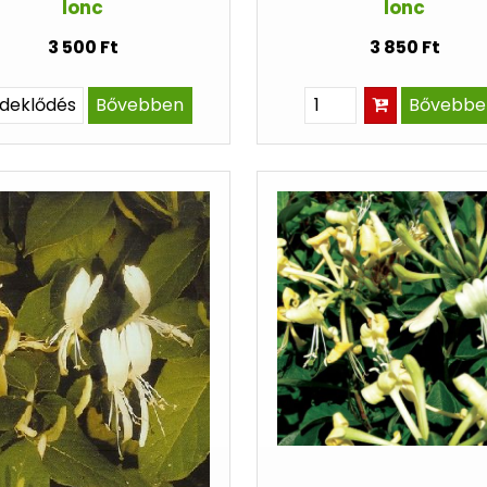
lonc
lonc
3 500 Ft
3 850 Ft
rdeklődés
Bővebben
Bővebbe