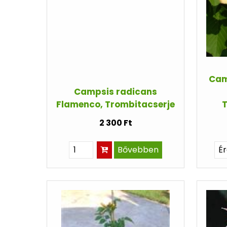
Cam
Campsis radicans
Flamenco, Trombitacserje
2 300 Ft
Bővebben
É