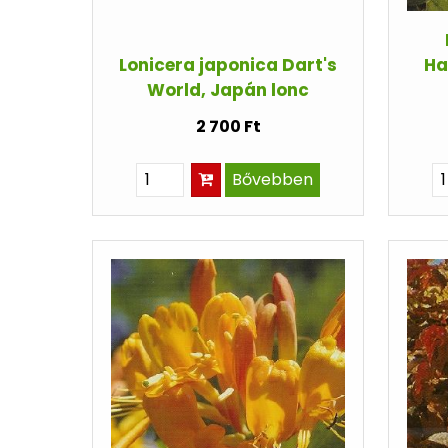
Lonicera japonica Dart's
Ha
World, Japán lonc
2 700 Ft
Bővebben