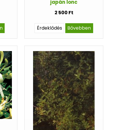
japán lonc
2 500 Ft
n
Érdeklődés
Bővebben