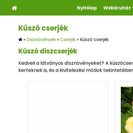
Nyitólap
Webáruház
Kúszó cserjék
»
Dísznövények
»
Cserjék
»
Kúszó cserjék
Kúszó díszcserjék
Kedveli a látványos dísznövényeket? A kúszócser
kerteknek is, és a kivitelezési módok tekintetéb