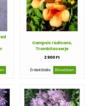
Red
Campsis radicans,
r
Trombitacserje
2 900 Ft
en
Érdeklődés
Bővebben