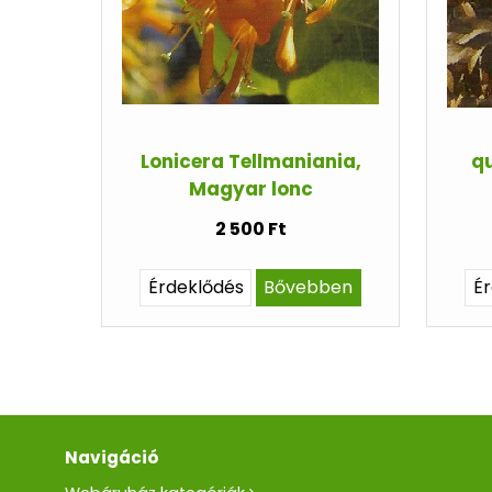
Lonicera Tellmaniania,
qu
Magyar lonc
2 500 Ft
Érdeklődés
Bővebben
É
Navigáció