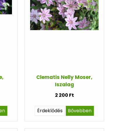
e,
Clematis Nelly Moser,
Iszalag
2 200 Ft
en
Érdeklődés
Bővebben