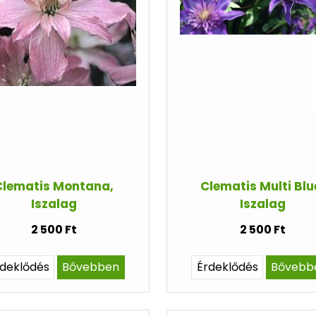
Clematis Montana,
Clematis Multi Blu
Iszalag
Iszalag
2 500 Ft
2 500 Ft
rdeklődés
Bővebben
Érdeklődés
Bővebb