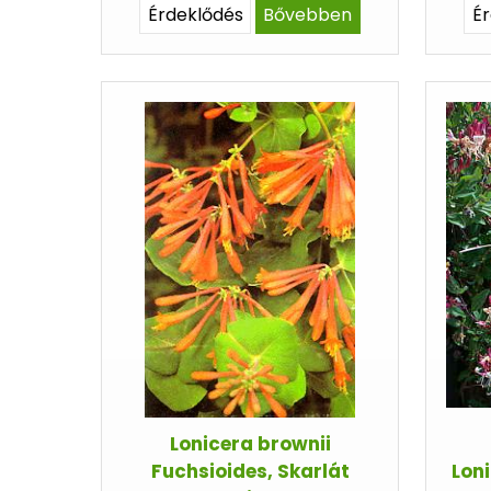
Érdeklődés
Bővebben
É
Lonicera brownii
Fuchsioides, Skarlát
Loni