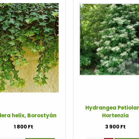
Hydrangea Petiolar
era helix, Borostyán
Hortenzia
1 800 Ft
3 900 Ft