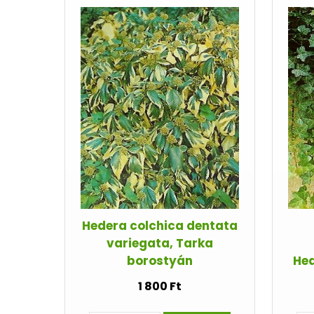
Hedera colchica dentata
variegata, Tarka
borostyán
Hed
1 800 Ft