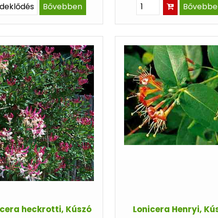
rdeklődés
Bővebben
Bővebbe
cera heckrotti, Kúszó
Lonicera Henryi, Kú