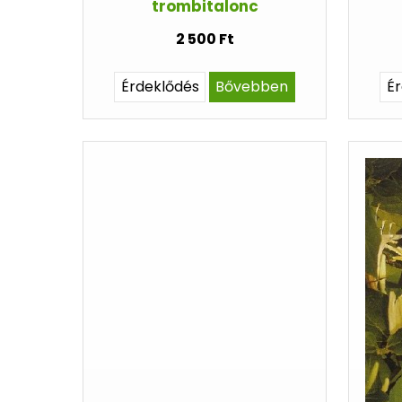
trombitalonc
2 500 Ft
Érdeklődés
Bővebben
É