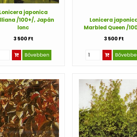
Lonicera japonica
lliana /100+/, Japán
Lonicera japonic
lonc
Marbled Queen /10
3 500 Ft
3 500 Ft
Bővebben
Bővebbe