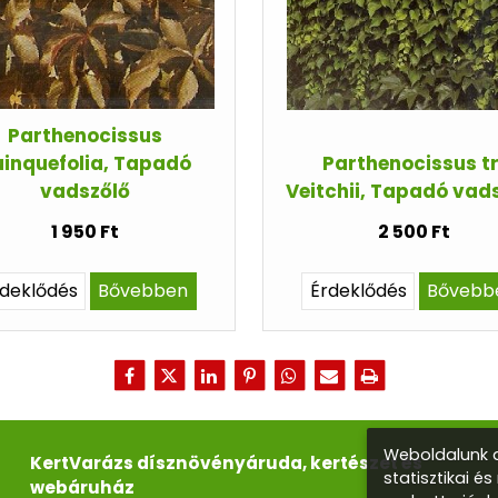
Parthenocissus
inquefolia, Tapadó
Parthenocissus tr
vadszőlő
Veitchii, Tapadó vad
1 950 Ft
2 500 Ft
rdeklődés
Bővebben
Érdeklődés
Bővebb
Weboldalunk a
KertVarázs dísznövényáruda, kertészet és
statisztikai é
webáruház