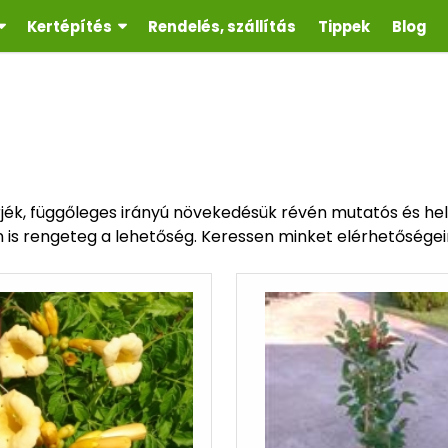
Kertépítés
Rendelés, szállítás
Tippek
Blog
jék, függőleges irányú növekedésük révén mutatós és hel
en is rengeteg a lehetőség. Keressen minket elérhetősége