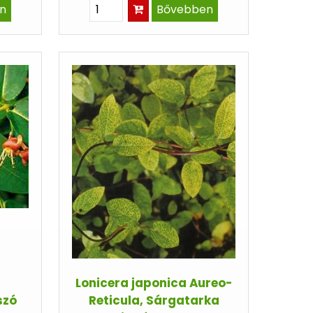
n
Bővebben
Lonicera japonica Aureo-
szó
Reticula, Sárgatarka