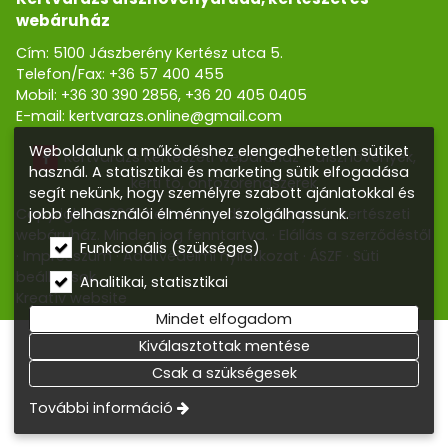
webáruház
Cím: 5100 Jászberény Kertész utca 5.
Telefon/Fax:
+36 57 400 455
Mobil:
+36 30 390 2856
,
+36 20 405 0405
E-mail:
kertvarazs.online@gmail.com
Weboldalunk a működéshez elengedhetetlen sütiket
Kertvarázs Kertészeti webáruház - dísznövények,
használ. A statisztikai és marketing sütik elfogadása
kerti tó, öntözőrendszerek
segít nekünk, hogy személyre szabott ajánlatokkal és
jobb felhasználói élménnyel szolgálhassunk.
Copyright © 2026 Kertvarázs dísznövény- és kertészeti
webáruház. Minden jog fenntartva.
Elállás a szerződéstől
Funkcionális (szükséges)
Impresszum
Adatvédelmi nyilatkozat
ÁSZF
Süti
beállítások
Analitikai, statisztikai
Kreatív website
Mindet elfogadom
Kiválasztottak mentése
Csak a szükségesek
További információ