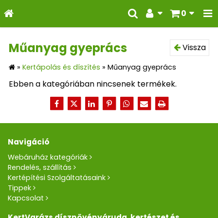
0
Műanyag gyeprács
Vissza
»
Kertápolás és díszítés
»
Műanyag gyeprács
Ebben a kategóriában nincsenek termékek.
Navigáció
Webáruház kategóriák
Rendelés, szállítás
Kertépítési Szolgáltatásaink
Tippek
Kapcsolat
KertVarázs dísznövényáruda, kertészet és