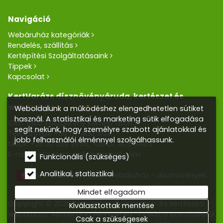
Navigáció
Webáruház kategóriák
Rendelés, szállítás
Kertépítési Szolgáltatásaink
Tippek
Kapcsolat
KertVarázs dísznövényáruda, kertészet és
webáruház
Weboldalunk a működéshez elengedhetetlen sütiket
használ. A statisztikai és marketing sütik elfogadása
Cím: 5100 Jászberény Kertész utca 5.
segít nekünk, hogy személyre szabott ajánlatokkal és
Telefon/Fax:
+36 57 400 455
jobb felhasználói élménnyel szolgálhassunk.
Mobil:
+36 30 390 2856
,
+36 20 405 0405
E-mail:
kertvarazs.online@gmail.com
Funkcionális (szükséges)
Analitikai, statisztikai
Kertvarázs Kertészeti webáruház - dísznövények,
kerti tó, öntözőrendszerek
Mindet elfogadom
Copyright © 2026 Kertvarázs dísznövény- és kertészeti
Kiválasztottak mentése
webáruház. Minden jog fenntartva.
Elállás a szerződéstől
Csak a szükségesek