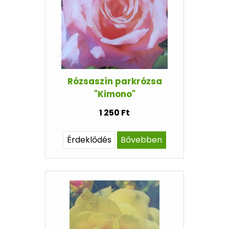
Rózsaszín parkrózsa
"Kimono"
1 250 Ft
Érdeklődés
Bővebben