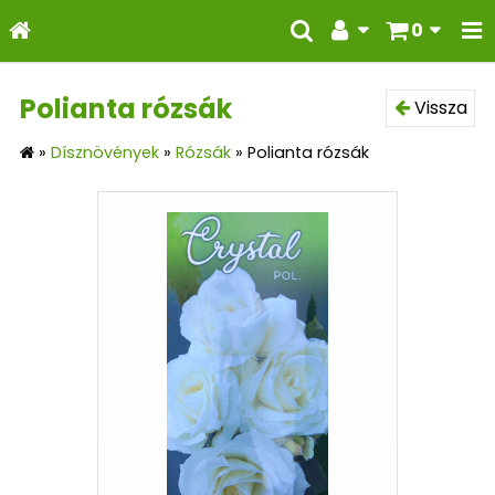
0
Polianta rózsák
Vissza
»
Dísznövények
»
Rózsák
»
Polianta rózsák