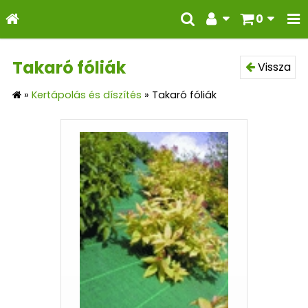
0
Takaró fóliák
Vissza
»
Kertápolás és díszítés
»
Takaró fóliák