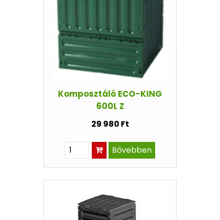
Komposztáló ECO-KING
600L Z
29 980 Ft
Bővebben