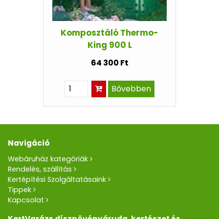
Komposztáló Thermo-
King 900 L
64 300 Ft
Bővebben
Navigáció
Webáruház kategóriák
Rendelés, szállítás
Kertépítési Szolgáltatásaink
Tippek
Kapcsolat
KertVarázs dísznövényáruda, kertészet és