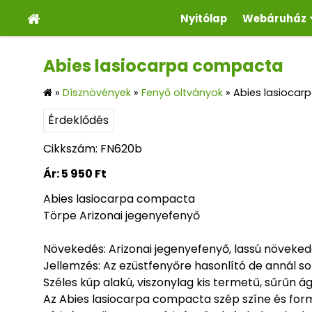
Nyitólap
Webáruház
Abies lasiocarpa compacta
»
Dísznövények
»
Fenyő oltványok
»
Abies lasioca
Érdeklődés
Cikkszám: FN620b
Ár:
5 950 Ft
Abies lasiocarpa compacta
Törpe Arizonai jegenyefenyő
Növekedés: Arizonai jegenyefenyő, lassú növekedés
Jellemzés: Az ezüstfenyőre hasonlító de annál so
Széles kúp alakú, viszonylag kis termetű, sűrűn 
Az Abies lasiocarpa compacta szép színe és form