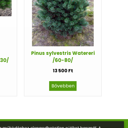
Pinus sylvestris Watereri
-30/
/60-80/
13 500 Ft
Bővebben
 működéshez elengedhetetlen sütiket használ. A