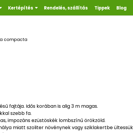
Kertépítés
Rendelés, szállítás
Tippek
Blog
rpa compacta
ű fajtája. Idős korában is alig 3 m magas.
kkal szebb fa.
ágas, impozáns ezüstöskék lombszínű örökzöld.
álya miatt szoliter növénynek vagy sziklakertbe ültessük