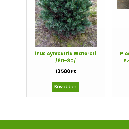
inus sylvestris Watereri
Pic
/60-80/
Sz
13 500 Ft
Bővebben