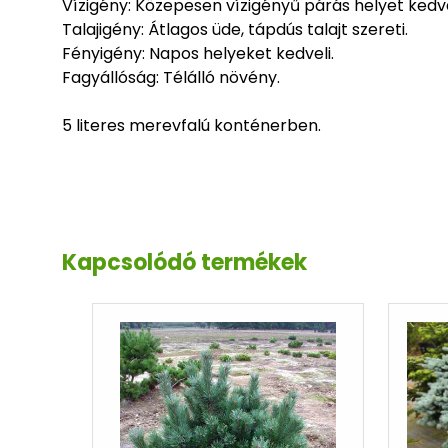
Vízigény: Közepesen vízigényű párás helyet kedve
Talajigény: Átlagos üde, tápdús talajt szereti.
Fényigény: Napos helyeket kedveli.
Fagyállóság: Télálló növény.
5 literes merevfalú konténerben.
Kapcsolódó termékek