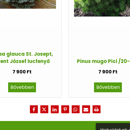
ea glauca St. Josept,
ent József lucfenyő
Pinus mugo Pici /20
7 900 Ft
7 900 Ft
Bővebben
Bővebben
Weboldalunk a