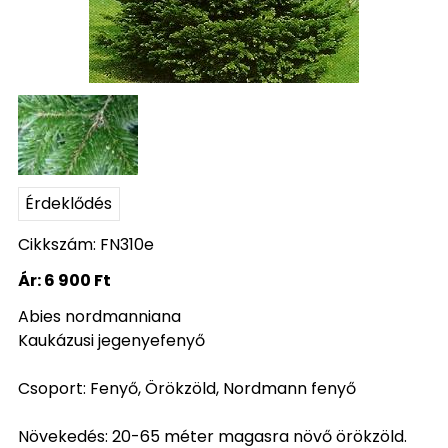
Érdeklődés
Cikkszám: FN310e
Ár:
6 900 Ft
Abies nordmanniana
Kaukázusi jegenyefenyő
Csoport: Fenyő, Örökzöld, Nordmann fenyő
Növekedés: 20-65 méter magasra növő örökzöld.