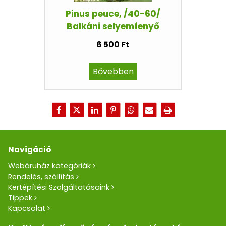
Pinus peuce, /40-60/
Balkáni selyemfenyő
6 500 Ft
Bővebben
Navigáció
Webáruház kategóriák
Rendelés, szállítás
Kertépítési Szolgáltatásaink
Tippek
Kapcsolat