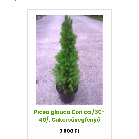
Picea glauca Conica /30-
40/, Cukorsüvegfenyő
3 900 Ft