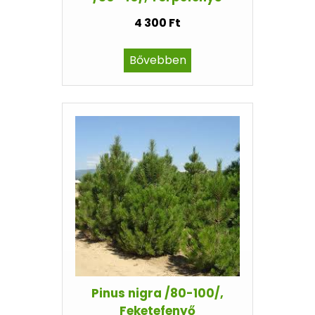
4 300 Ft
Bővebben
Pinus nigra /80-100/,
Feketefenyő