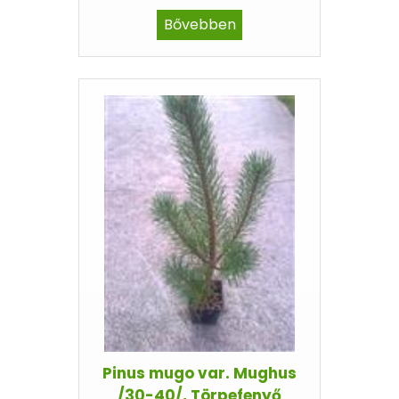
Bővebben
Pinus mugo var. Mughus
/30-40/, Törpefenyő