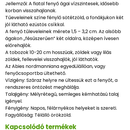
Jellemzői: A fiatal fenyő ágai vízszintesek, idősebb
korban visszahajlanak.
Tűeveleinek színe fénylő sötétzöld, a fonákjukon két
jól látható ezüstös csíkkal.
A fenyő tűleveleinek mérete 1,5 – 3,2 cm. Az alsóbb
ágakon „fésűszerűen” két oldalra, középen ívesen
előrehajlók.
A tobozok 10-20 cm hosszúak, zöldek vagy lilás
zöldek, fellevelei visszahajlók, jól láthatók.
Az Abies nordmanniana egyedülállóan, vagy
fenyőcsoportba ültethető.
Vízigény: Száraz helyre ne ültessük ezt a fenyőt, a
rendszeres öntözést meghálálja.
Talajigény: Mélyrétegű, semleges kémhatású talaj
igényel.
Fényigény: Napos, félárnyékos helyeket is szereti.
Fagyállóság: Télálló örökzöld.
Kapcsolódó termékek