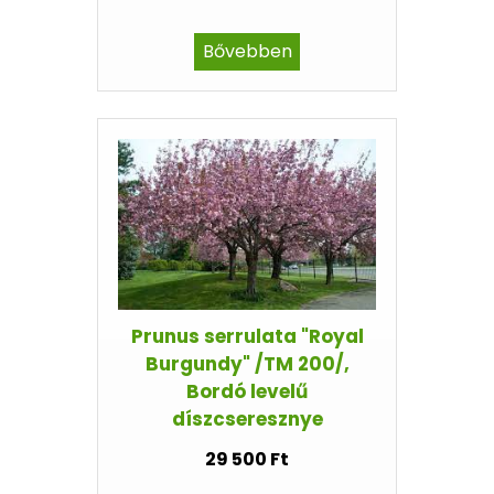
Bővebben
Prunus serrulata "Royal
Burgundy" /TM 200/,
Bordó levelű
díszcseresznye
29 500 Ft