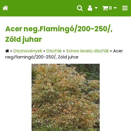
0
Acer neg.Flamingó/200-250/,
Zöld juhar
»
Dísznövények
»
Díszfák
»
Színes levelű díszfák
»
Acer
neg.Flamingó/200-250/, Zöld juhar