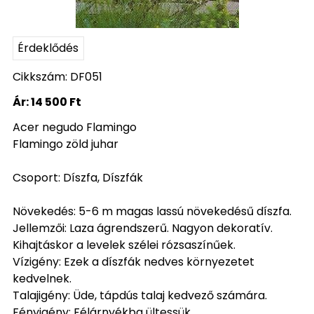
Érdeklődés
Cikkszám: DF051
Ár:
14 500 Ft
Acer negudo Flamingo
Flamingo zöld juhar
Csoport: Díszfa, Díszfák
Növekedés: 5-6 m magas lassú növekedésű díszfa.
Jellemzői: Laza ágrendszerű. Nagyon dekoratív.
Kihajtáskor a levelek szélei rózsaszínűek.
Vízigény: Ezek a díszfák nedves környezetet
kedvelnek.
Talajigény: Üde, tápdús talaj kedvező számára.
Fényigény: Félárnyékba ültessük.