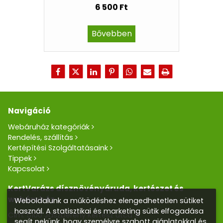
6 500 Ft
Bővebben
Navigáció
Webáruház kategóriák
Rendelés, szállítás
Kertépítési Szolgáltatásaink
Tippek
Kapcsolat
KertVarázs dísznövényáruda, kertészet és
webáruház
Weboldalunk a működéshez elengedhetetlen sütiket
használ. A statisztikai és marketing sütik elfogadása
Cím: 5100 Jászberény Kertész utca 5.
segít nekünk, hogy személyre szabott ajánlatokkal és