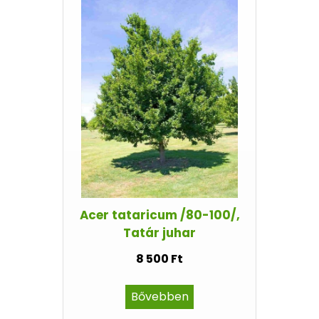
Acer tataricum /80-100/,
Tatár juhar
8 500 Ft
Bővebben