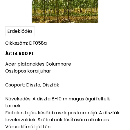
Érdeklődés
Cikkszám: DF058a
Ár:
14 500 Ft
Acer platanoides Columnare
Oszlopos korai juhar
Csoport: Díszfa, Díszfák
Növekedés: A díszfa 8-10 m magas ágai felfelé
törnek.
Fiatalon tojás, később oszlopos koronájú. A díszfák
levelei zöldek. Szűk utcák fásítására alkalmas.
Városi klímát jól tűri.