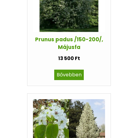
Prunus padus /150-200/,
Májusfa
13 500 Ft
Bővebben