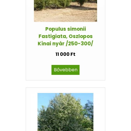
Populus simonii
Fastigiata, Oszlopos
Kínai nyár /250-300/
11 000 Ft
Bővebben