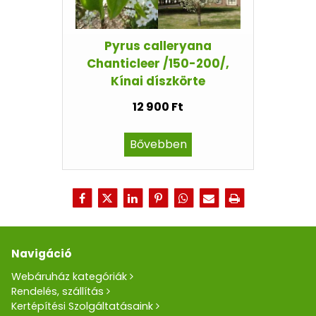
Pyrus calleryana
Chanticleer /150-200/,
Kínai díszkörte
12 900 Ft
Bővebben
Navigáció
Webáruház kategóriák
Rendelés, szállítás
Kertépítési Szolgáltatásaink