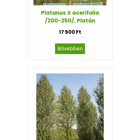
Platanus X acerifolia
/200-250/, Platán
17 500 Ft
Bővebben