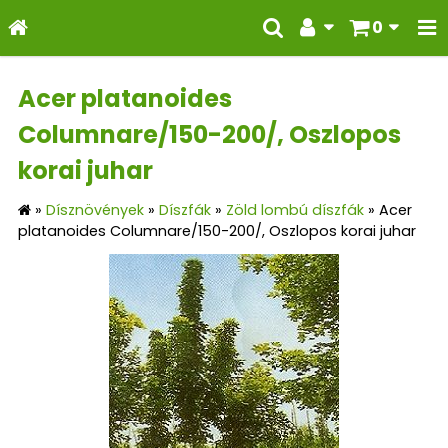
0
Acer platanoides
Columnare/150-200/, Oszlopos
korai juhar
»
Dísznövények
»
Díszfák
»
Zöld lombú díszfák
»
Acer
platanoides Columnare/150-200/, Oszlopos korai juhar