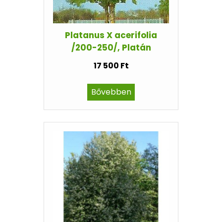
Platanus X acerifolia
/200-250/, Platán
17 500 Ft
Bővebben