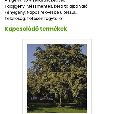
Vízigény: Jó vízellátást kedvel.
Talajigény: Mészmentes, kerti talajba való.
Fényigény: Napos fekvésbe ültessük.
Télállóság: Teljesen fagytűrő.
Kapcsolódó termékek