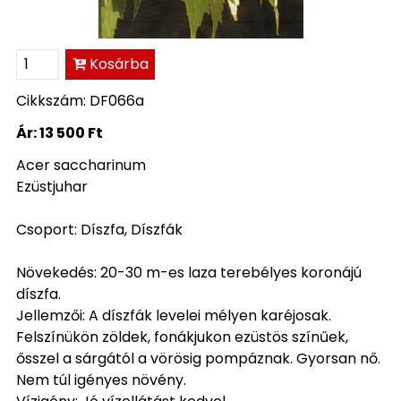
Kosárba
Cikkszám: DF066a
Ár:
13 500 Ft
Acer saccharinum
Ezüstjuhar
Csoport: Díszfa, Díszfák
Növekedés: 20-30 m-es laza terebélyes koronájú
díszfa.
Jellemzői: A díszfák levelei mélyen karéjosak.
Felszínükön zöldek, fonákjukon ezüstös színűek,
ősszel a sárgától a vörösig pompáznak. Gyorsan nő.
Nem túl igényes növény.