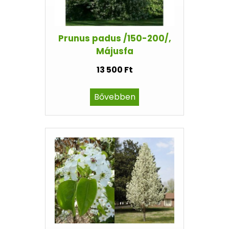
Prunus padus /150-200/,
Májusfa
13 500 Ft
Bővebben