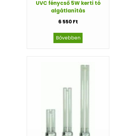
UVC fénycső 5W kerti tó
algátlanítás
6 550 Ft
Bővebben