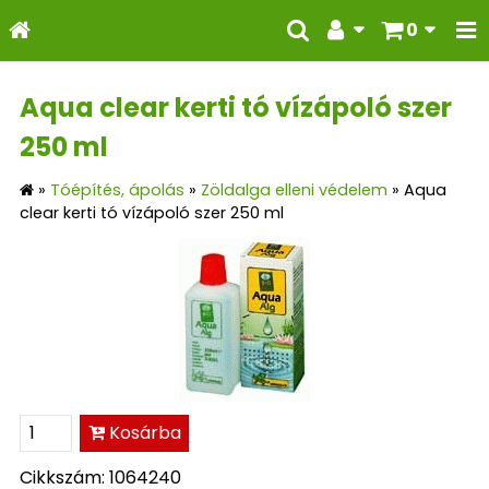
0
Aqua clear kerti tó vízápoló szer
250 ml
»
Tóépítés, ápolás
»
Zöldalga elleni védelem
»
Aqua
clear kerti tó vízápoló szer 250 ml
Kosárba
Cikkszám: 1064240