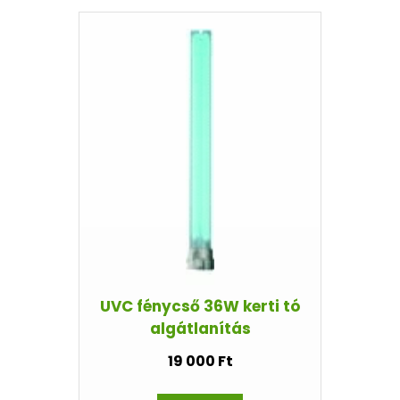
UVC fénycső 36W kerti tó
algátlanítás
19 000 Ft