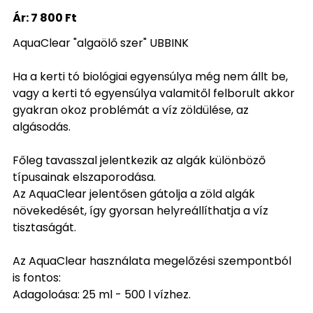
Ár:
7 800 Ft
AquaClear "algaölő szer" UBBINK
Ha a kerti tó biológiai egyensúlya még nem állt be,
vagy a kerti tó egyensúlya valamitől felborult akkor
gyakran okoz problémát a víz zöldülése, az
algásodás.
Főleg tavasszal jelentkezik az algák különböző
típusainak elszaporodása.
Az AquaClear jelentősen gátolja a zöld algák
növekedését, így gyorsan helyreállíthatja a víz
tisztaságát.
Az AquaClear használata megelőzési szempontból
is fontos:
Adagoloása: 25 ml - 500 l vízhez.