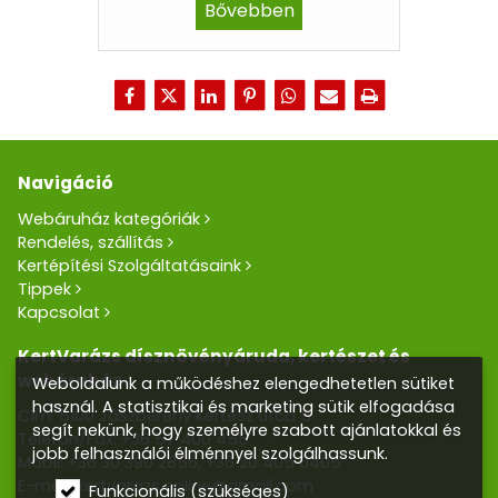
Bővebben
Navigáció
Webáruház kategóriák
Rendelés, szállítás
Kertépítési Szolgáltatásaink
Tippek
Kapcsolat
KertVarázs dísznövényáruda, kertészet és
webáruház
Weboldalunk a működéshez elengedhetetlen sütiket
használ. A statisztikai és marketing sütik elfogadása
Cím: 5100 Jászberény Kertész utca 5.
segít nekünk, hogy személyre szabott ajánlatokkal és
Telefon/Fax:
+36 57 400 455
jobb felhasználói élménnyel szolgálhassunk.
Mobil:
+36 30 390 2856
,
+36 20 405 0405
E-mail:
kertvarazs.online@gmail.com
Funkcionális (szükséges)