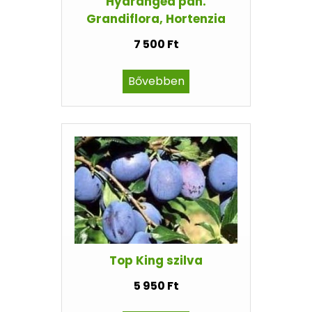
Hydrangea pan.
Grandiflora, Hortenzia
7 500 Ft
Bővebben
Top King szilva
5 950 Ft