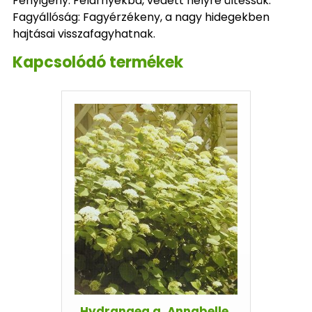
Fényigény: Félárnyékba, védett helyre ültessük.
Fagyállóság: Fagyérzékeny, a nagy hidegekben
hajtásai visszafagyhatnak.
Kapcsolódó termékek
Hydrangea a. Annabelle,