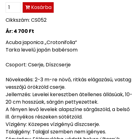
Kosárba
Cikkszám: CS052
Ár:
4 700 Ft
Acuba japonica „Crotonifolia”
Tarka levelű japán babérsom
Csoport: Cserje, Díszcserje
Növekedés: 2-3 m-re növő, ritkás elágazású, vastag
vesszőjű örökzöld cserje.
Jellemzés: Levelei keresztben átellenes állásúak, 10-
20 cm hosszúak, sárgán pettyezettek.
A fényen levő levelek alapszíne sárgászöld, a belső
ill. árnyékos részeken sötétzöld.
Vízigény: Közepes vízigényű díszcserje.
Talajigény: Talajjal szemben nem igényes.