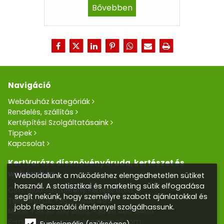
Bővebben
Navigáció
Webáruház kategóriák
Rendelés, szállítás
Kertépítési Szolgáltatásaink
Tippek
Kapcsolat
KertVarázs dísznövényáruda, kertészet és
webáruház
Weboldalunk a működéshez elengedhetetlen sütiket
használ. A statisztikai és marketing sütik elfogadása
Cím: 5100 Jászberény Kertész utca 5.
segít nekünk, hogy személyre szabott ajánlatokkal és
Telefon/Fax:
+36 57 400 455
jobb felhasználói élménnyel szolgálhassunk.
Mobil:
+36 30 390 2856
,
+36 20 405 0405
E-mail:
kertvarazs.online@gmail.com
Funkcionális (szükséges)