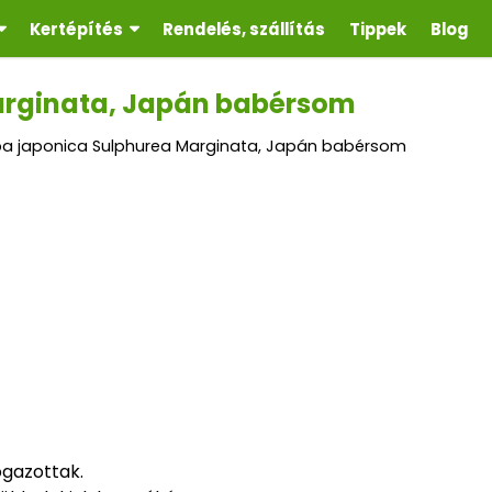
Kertépítés
Rendelés, szállítás
Tippek
Blog
arginata, Japán babérsom
a japonica Sulphurea Marginata, Japán babérsom
ogazottak.