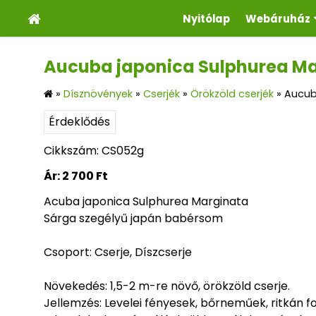
Nyitólap
Webáruház
Aucuba japonica Sulphurea M
»
Dísznövények
»
Cserjék
»
Örökzöld cserjék
»
Aucub
Érdeklődés
Cikkszám: CS052g
Ár:
2 700 Ft
Acuba japonica Sulphurea Marginata
Sárga szegélyű japán babérsom
Csoport: Cserje, Díszcserje
Növekedés: 1,5-2 m-re növő, örökzöld cserje.
Jellemzés: Levelei fényesek, bőrneműek, ritkán f