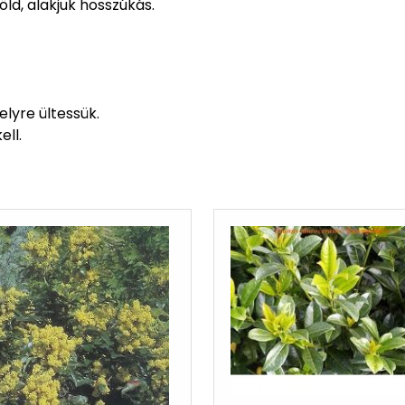
öld, alakjuk hosszúkás.
lyre ültessük.
ell.