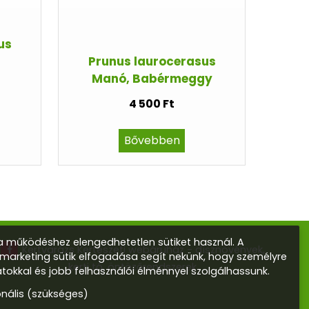
us
Prunus laurocerasus
Manó, Babérmeggy
4 500 Ft
Bővebben
 működéshez elengedhetetlen sütiket használ. A
Kertvarázs Kertészeti webáruház - dísznövények,
s marketing sütik elfogadása segít nekünk, hogy személyre
kerti tó, öntözőrendszerek
atokkal és jobb felhasználói élménnyel szolgálhassunk.
onális (szükséges)