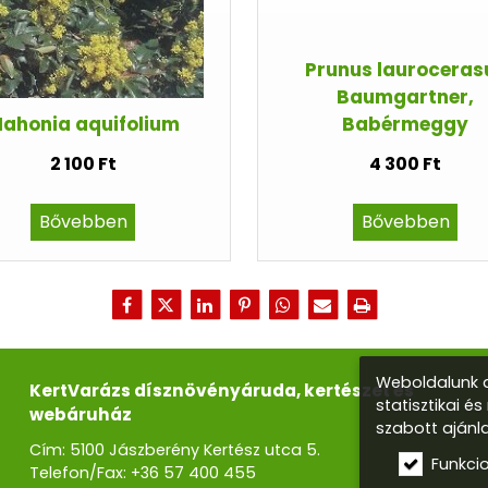
Prunus lauroceras
Baumgartner,
ahonia aquifolium
Babérmeggy
2 100 Ft
4 300 Ft
Bővebben
Bővebben
Weboldalunk a
KertVarázs dísznövényáruda, kertészet és
statisztikai é
webáruház
szabott ajánl
Cím: 5100 Jászberény Kertész utca 5.
Funkci
Telefon/Fax:
+36 57 400 455