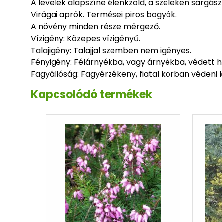
A levelek alapszíne élénkzöld, a széleken sárgász
Virágai aprók. Termései piros bogyók.
A növény minden része mérgező.
Vízigény: Közepes vízigényű.
Talajigény: Talajjal szemben nem igényes.
Fényigény: Félárnyékba, vagy árnyékba, védett he
Fagyállóság: Fagyérzékeny, fiatal korban védeni k
Kapcsolódó termékek