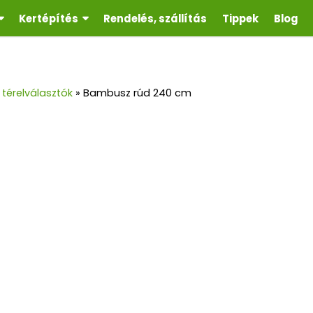
Kertépítés
Rendelés, szállítás
Tippek
Blog
térelválasztók
»
Bambusz rúd 240 cm