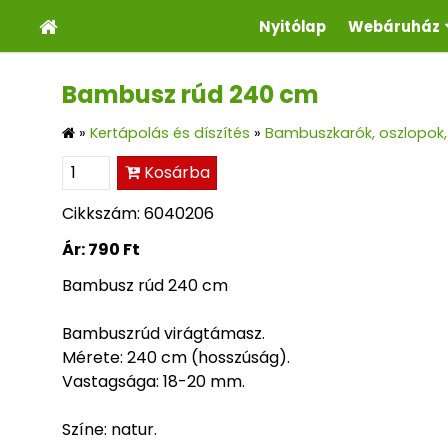
Nyitólap
Webáruház
Bambusz rúd 240 cm
»
Kertápolás és díszítés
»
Bambuszkarók, oszlopok, 
Kosárba
Cikkszám: 6040206
Ár:
790 Ft
Bambusz rúd 240 cm
Bambuszrúd virágtámasz.
Mérete: 240 cm (hosszúság).
Vastagsága: 18-20 mm.
Színe: natur.