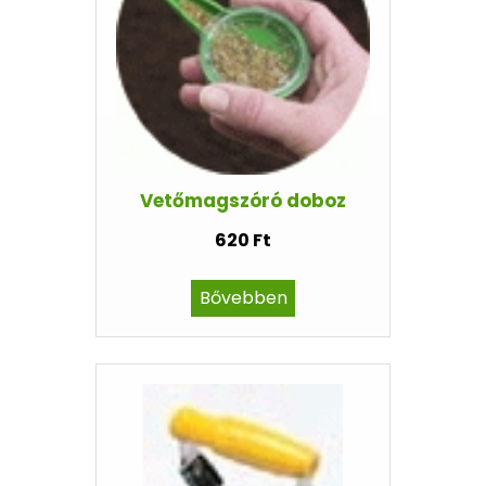
Vetőmagszóró doboz
620 Ft
Bővebben