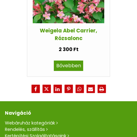
Weigela Abel Carrier,
Rózsalonc
2 300 Ft
Bővebben
Navigáció
Webáruház kategóriák
Rendelés, szállítás
Kertépítési Szolgáltatásaink