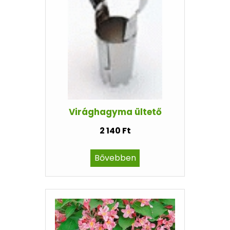
Virághagyma ültető
2 140 Ft
Bővebben