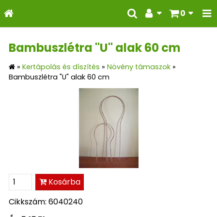
0
Bambuszlétra "U" alak 60 cm
»
Kertápolás és díszítés
»
Növény támaszok
»
Bambuszlétra "U" alak 60 cm
Kosárba
Cikkszám: 6040240