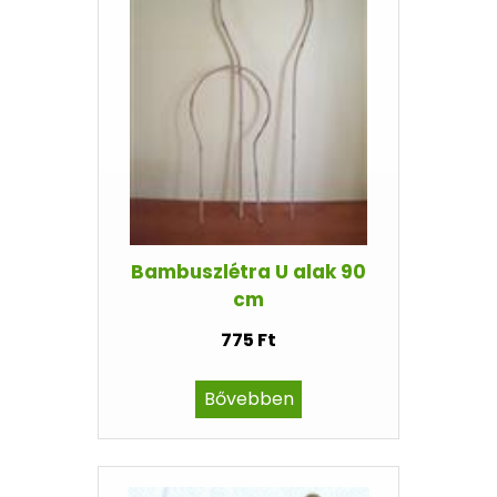
Bambuszlétra U alak 90
cm
775 Ft
Bővebben