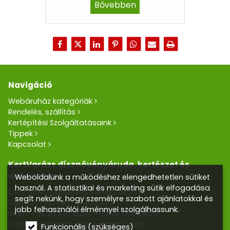
Bővebben
Navigáció
Webáruház kategóriák
Rendelés, szállítás
Kertépítési Szolgáltatásaink
Tippek
Kapcsolat
KertVarázs dísznövényáruda, kertészet és
webáruház
Weboldalunk a működéshez elengedhetetlen sütiket
használ. A statisztikai és marketing sütik elfogadása
Cím: 5100 Jászberény Kertész utca 5.
segít nekünk, hogy személyre szabott ajánlatokkal és
Telefon/Fax:
+36 57 400 455
jobb felhasználói élménnyel szolgálhassunk.
Mobil:
+36 30 390 2856
,
+36 20 405 0405
E-mail:
kertvarazs.online@gmail.com
Funkcionális (szükséges)