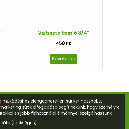
2"
Víztiszta tömlő 3/4"
450 Ft
Bővebben
 működéshez elengedhetetlen sütiket használ. A
Kertvarázs Kertészeti webáruház - dísznövények,
s marketing sütik elfogadása segít nekünk, hogy személyre
kerti tó, öntözőrendszerek
atokkal és jobb felhasználói élménnyel szolgálhassunk.
onális (szükséges)