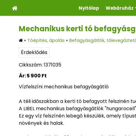
Nyitólap
Webáruház
Mechanikus kerti tó befagyásg
»
Tóépítés, ápolás
»
Befagyásgátlók, tólevegőztető
Érdeklődés
Cikkszám: 1371035
Ár:
5 900 Ft
Vízfelszíni mechanikus befagyásgátló
A téli időszakban a kerti tó befagyott felszinén 
A LIBEL mechanikus befagyásgátlók "hungarocell"
Ez egy víz felszínén lebegő készülék, amely típu
növények és halak.