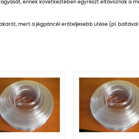
fagyását, ennek következtében egyrészt eltávoznak a mérg
karót, mert a jégpáncél erőteljesebb ütése (pl. baltáva