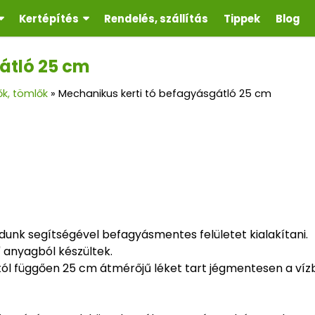
Kertépítés
Rendelés, szállítás
Tippek
Blog
átló 25 cm
k, tömlők
»
Mechanikus kerti tó befagyásgátló 25 cm
tudunk segítségével befagyásmentes felületet kialakítani.
 anyagból készültek.
stól függően 25 cm átmérőjű léket tart jégmentesen a vízb