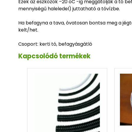
Ezek az eszközök –20 oC -ig meggátolják a tó be
mennyiségű haleledel) juttatható a tóvízbe.
Ha befagyna a tava, óvatosan bontsa meg a jégta
kelt/het.
Csoport: kerti tó, befagyásgátló
Kapcsolódó termékek