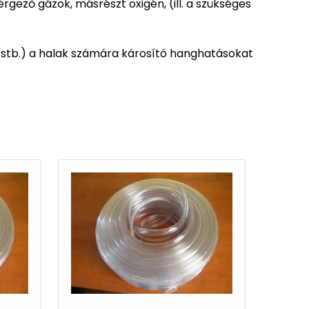
ező gázok, másrészt oxigén, (ill. a szükséges
l stb.) a halak számára károsító hanghatásokat