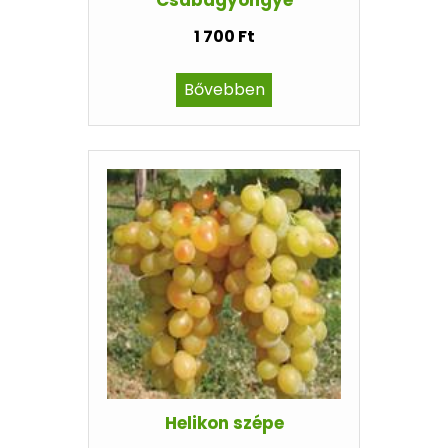
Csabagyöngye
1 700 Ft
Bővebben
Helikon szépe