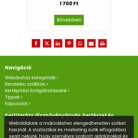
1 700 Ft
Bővebben
Navigáció
Webáruház kategóriák
Rendelés, szállítás
Kertépítési Szolgáltatásaink
Tippek
Kapcsolat
KertVarázs dísznövényáruda, kertészet és
webáruház
Weboldalunk a működéshez elengedhetetlen sütiket
használ. A statisztikai és marketing sütik elfogadása
Cím: 5100 Jászberény Kertész utca 5.
segít nekünk, hogy személyre szabott ajánlatokkal és