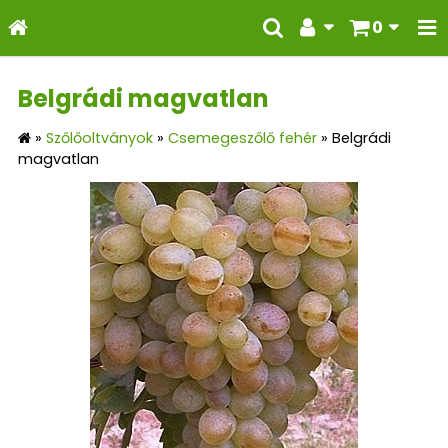
0
Belgrádi magvatlan
»
Szőlőoltványok
»
Csemegeszőlő fehér
»
Belgrádi
magvatlan