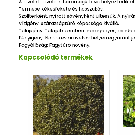
A levelek tövében háromágú tövis helyezkedik el.
Termése kékesfekete és hosszúkás.
Szoliterként, nyírott sövényként ültessük. A nyírá
Vízigény: Szárazságtűrő képessége kiválló.
Talajigény: Talajjal szemben nem igényes, minden 
Fényigény: Napos és árnyékos helyen egyaránt jól 
Fagyállóság: Fagytűrő növény.
Kapcsolódó termékek