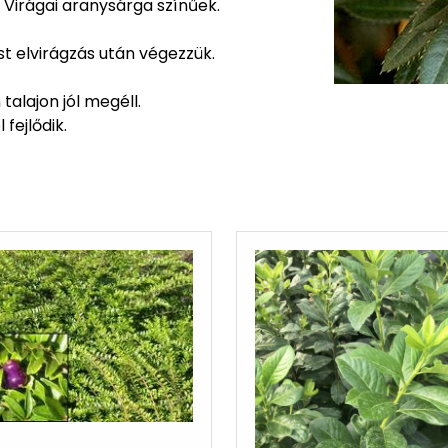
 Virágai aranysárga színűek.
st elvirágzás után végezzük.
talajon jól megéll.
fejlődik.