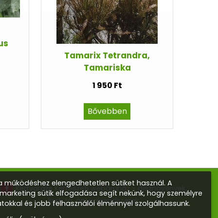
us
Tamarix Tetrandra,
Tamariska
1 950 Ft
Bővebben
 működéshez elengedhetetlen sütiket használ. A
Kertvarázs Kertészeti webáruház - dísznövények,
s marketing sütik elfogadása segít nekünk, hogy személyre
kerti tó, öntözőrendszerek
atokkal és jobb felhasználói élménnyel szolgálhassunk.