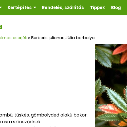
Kertépítés
Rendelés, szállítás
Tippek
Blog
a
almas cserjék
»
Berberis julianae,Júlia borbolya
lombú, tüskés, gömbölyded alakú bokor.
irosra színeződnek.