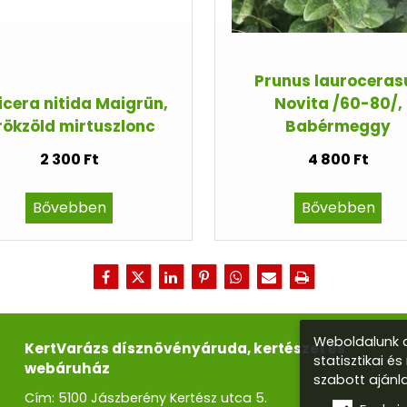
Prunus lauroceras
icera nitida Maigrün,
Novita /60-80/,
ökzöld mirtuszlonc
Babérmeggy
2 300 Ft
4 800 Ft
Bővebben
Bővebben
Weboldalunk a
KertVarázs dísznövényáruda, kertészet és
statisztikai é
webáruház
szabott ajánl
Cím: 5100 Jászberény Kertész utca 5.