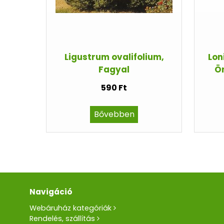
Ligustrum ovalifolium,
Lon
Fagyal
Ör
590 Ft
Bővebben
Navigáció
Webáruház kategóriák
Rendelés, szállítás