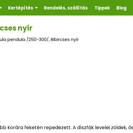
Kertépítés
Rendelés, szállítás
Tippek
Blog
cses nyír
ula pendula /250-300/, Bibircses nyír
.
ebb korára feketén repedezett. A díszfák levelei zöldek, ő