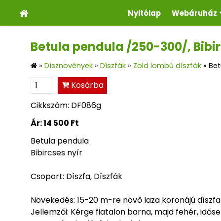
Nyitólap
Webáruház
Betula pendula /250-300/, Bibir
»
Dísznövények
»
Díszfák
»
Zöld lombú díszfák
»
Bet
Kosárba
Cikkszám: DF086g
Ár:
14 500 Ft
Betula pendula
Bibircses nyír
Csoport: Díszfa, Díszfák
Növekedés: 15-20 m-re növő laza koronájú díszfa
Jellemzői: Kérge fiatalon barna, majd fehér, idős