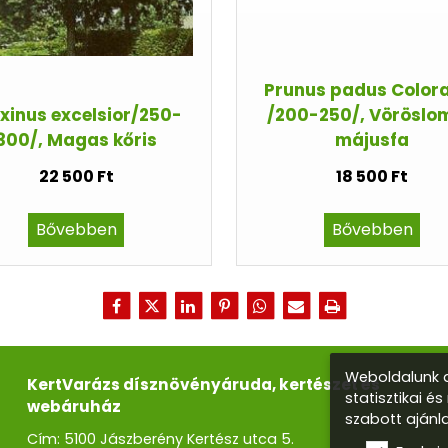
Prunus padus Color
xinus excelsior/250-
/200-250/, Vöröslo
300/, Magas kőris
májusfa
22 500 Ft
18 500 Ft
Bővebben
Bővebben
Weboldalunk a
KertVarázs dísznövényáruda, kertészet és
statisztikai é
webáruház
szabott ajánl
Cím: 5100 Jászberény Kertész utca 5.