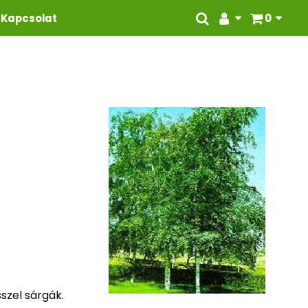
Kapcsolat
0
sszel sárgák.