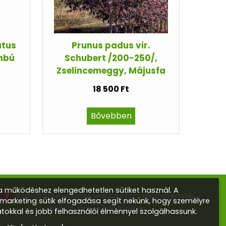
atus
Prunus padus vir.
mbú
Schubert /200-250/,
Zselincemeggy, Májusfa
18 500 Ft
Bővebben
 működéshez elengedhetetlen sütiket használ. A
Kertvarázs Kertészeti webáruház - dísznövények,
s marketing sütik elfogadása segít nekünk, hogy személyre
kerti tó, öntözőrendszerek
atokkal és jobb felhasználói élménnyel szolgálhassunk.