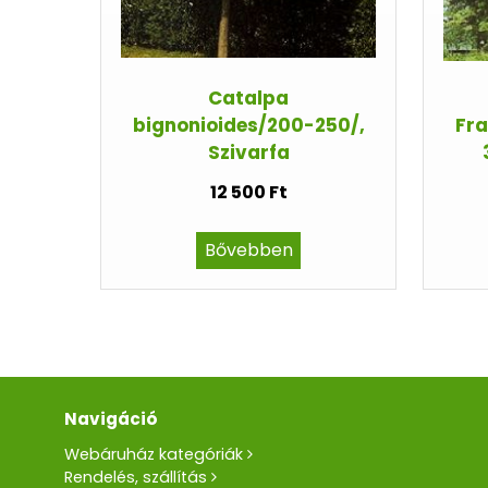
Catalpa
bignonioides/200-250/,
Fra
Szivarfa
12 500 Ft
Bővebben
Navigáció
Webáruház kategóriák
Rendelés, szállítás