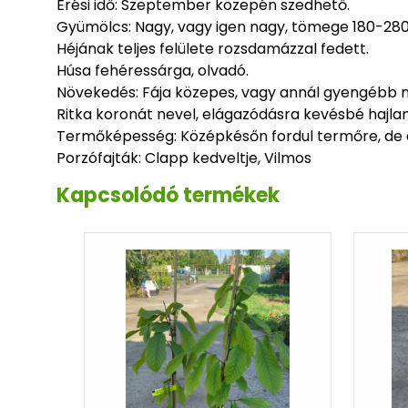
Érési idő: Szeptember közepén szedhető.
Gyümölcs: Nagy, vagy igen nagy, tömege 180-280 
Héjának teljes felülete rozsdamázzal fedett.
Húsa fehéressárga, olvadó.
Növekedés: Fája közepes, vagy annál gyengébb n
Ritka koronát nevel, elágazódásra kevésbé hajla
Termőképesség: Középkésőn fordul termőre, de 
Porzófajták: Clapp kedveltje, Vilmos
Kapcsolódó termékek