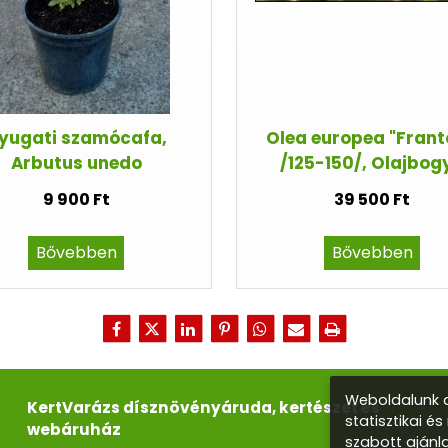
yugati szamócafa,
Olea europea "Frant
Arbutus unedo
/125-150/, Olajbog
9 900 Ft
39 500 Ft
Bővebben
Bővebben
Weboldalunk a
KertVarázs dísznövényáruda, kertészet és
statisztikai é
webáruház
szabott ajánl