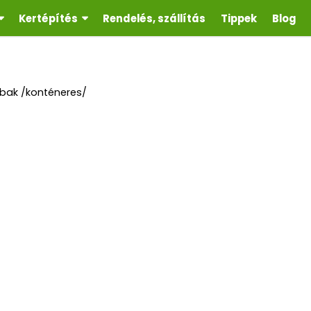
Kertépítés
Rendelés, szállítás
Tippek
Blog
bak /konténeres/