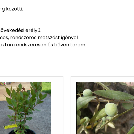
g közötti.
övekedési erélyű.
mos, rendszeres metszést igényel.
aztán rendszeresen és bőven terem.