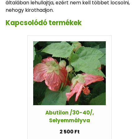
általában lehullajtja, ezért nem kell többet locsolni,
nehogy kirothadjon.
Kapcsolódó termékek
Abutilon /30-40/,
Selyemmályva
2 500 Ft