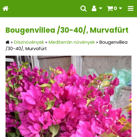
0
Bougenvillea /30-40/, Murvafürt
»
Dísznövények
»
Mediterrán növények
»
Bougenvillea
/30-40/, Murvafürt