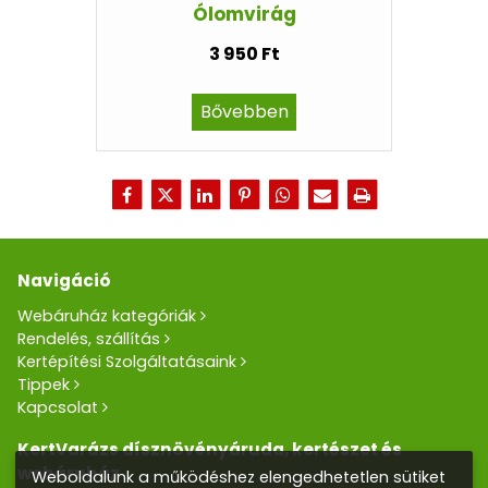
Ólomvirág
3 950 Ft
Bővebben
Navigáció
Webáruház kategóriák
Rendelés, szállítás
Kertépítési Szolgáltatásaink
Tippek
Kapcsolat
KertVarázs dísznövényáruda, kertészet és
webáruház
Weboldalunk a működéshez elengedhetetlen sütiket