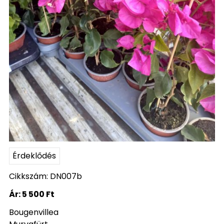
Érdeklődés
Cikkszám: DN007b
Ár:
5 500 Ft
Bougenvillea