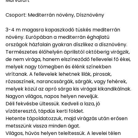
Murvafürt
Csoport: Mediterrán növény, Dísznövény
3-4 m magasra kapaszkodó tüskés mediterrán
növény. Európában a mediterrán éghajlatú
országok házfalain gyakran díszlikez a dísznövény.
Természetes élőhelyén áprilistól októberig virágzik,
de nem virága, hanem elszíneződő fellevelei fő ékei,
melyek nagy tömegben és élénk színekben
virítanak. A fellevelek lehetnek lilák, pirosak,
rózsaszínek, narancssárgák, sárgák, vagy fehérek,
melyek közül az apró sárga kis virágai kikandikálnak.
Nagyon világos, napos helyen neveljük.
Déli fekvésbe ültessük. Kedveli a laza, jó
vízáteresztő, tápdús kerti földet.
Hetente tápoldatozzuk, majd virágzás után erősen
metsszünk vissza minden ágat.
Világos, hűvös helyen teleltessük. A levelei télen