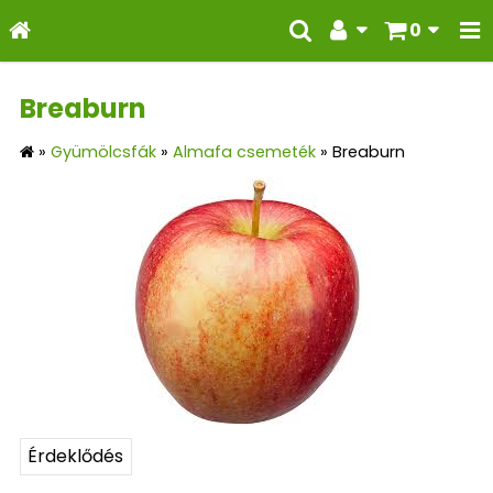
0
Breaburn
»
Gyümölcsfák
»
Almafa csemeték
»
Breaburn
Érdeklődés