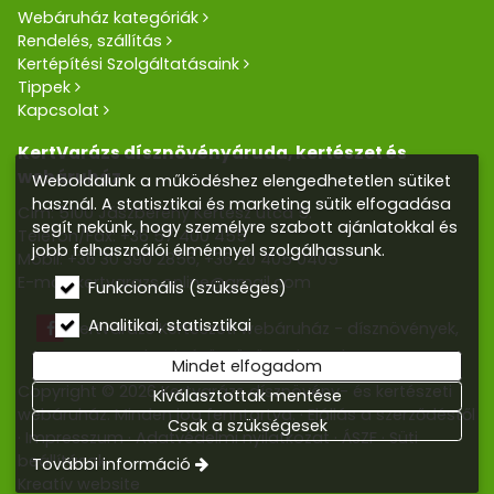
Webáruház kategóriák
Rendelés, szállítás
Kertépítési Szolgáltatásaink
Tippek
Kapcsolat
KertVarázs dísznövényáruda, kertészet és
webáruház
Weboldalunk a működéshez elengedhetetlen sütiket
használ. A statisztikai és marketing sütik elfogadása
Cím: 5100 Jászberény Kertész utca 5.
segít nekünk, hogy személyre szabott ajánlatokkal és
Telefon/Fax:
+36 57 400 455
jobb felhasználói élménnyel szolgálhassunk.
Mobil:
+36 30 390 2856
,
+36 20 405 0405
E-mail:
kertvarazs.online@gmail.com
Funkcionális (szükséges)
Analitikai, statisztikai
Kertvarázs Kertészeti webáruház - dísznövények,
kerti tó, öntözőrendszerek
Mindet elfogadom
Copyright © 2026 Kertvarázs dísznövény- és kertészeti
Kiválasztottak mentése
webáruház. Minden jog fenntartva.
Elállás a szerződéstől
Csak a szükségesek
Impresszum
Adatvédelmi nyilatkozat
ÁSZF
Süti
beállítások
További információ
Kreatív website