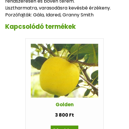
rendszeresen és bőven terem.
Lisztharmatra, varasodásra kevésbé érzékeny.
Porzófajták: Gála, Idared, Granny Smith
Kapcsolódó termékek
Golden
3 800 Ft