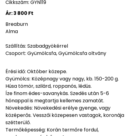
Cikkszám: GYN119
Ár:
3 800 Ft
Breaburn
Alma
Szállítás: Szabadgyökérrel
Csoport: Gyümölcsfa, Gyümölcsfa oltvány
Érési idő: Október közepe.
Gyümölcs: Középnagy vagy nagy, kb. 150-200 g.
Húsa tömör, szilárd, roppanós, lédús.
Íze finom édes-savanykás. Szedés után 5-6
hónappal is megtartja kellemes zamatát.
Növekedés: Növekedési erélye gyenge, vagy
középerős. Vesszői közepesen vastagok, koronája
szétterülő.
Termőképesség: Korán termőre fordul,