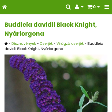
0
Buddleia davidii Black Knight,
Nyáriorgona
»
Dísznövények
»
Cserjék
»
Virágzó cserjék
»
Buddleia
davidii Black Knight, Nyáriorgona