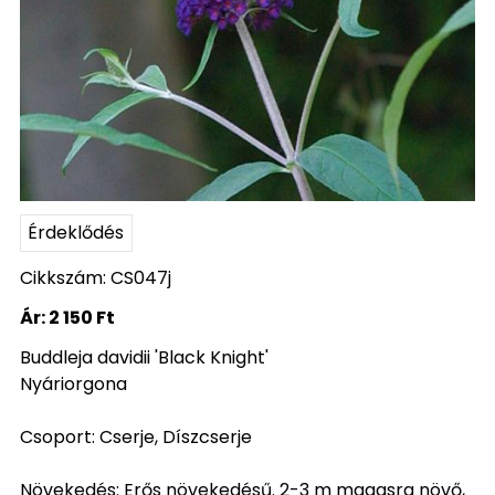
Érdeklődés
Cikkszám: CS047j
Ár:
2 150 Ft
Buddleja davidii 'Black Knight'
Nyáriorgona
Csoport: Cserje, Díszcserje
Növekedés: Erős növekedésű. 2-3 m magasra növő,