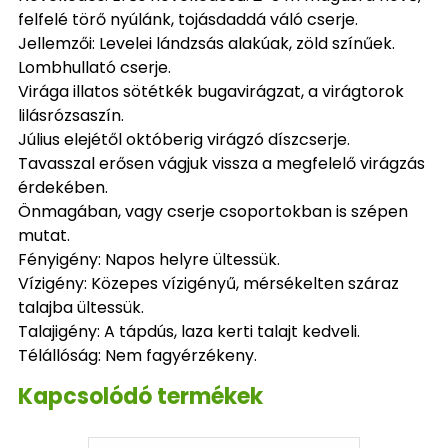
felfelé törő nyúlánk, tojásdaddá váló cserje.
Jellemzői: Levelei lándzsás alakúak, zöld színűek.
Lombhullató cserje.
Virága illatos sötétkék bugavirágzat, a virágtorok
lilásrózsaszín.
Július elejétől októberig virágzó díszcserje.
Tavasszal erősen vágjuk vissza a megfelelő virágzás
érdekében.
Önmagában, vagy cserje csoportokban is szépen
mutat.
Fényigény: Napos helyre ültessük.
Vízigény: Közepes vízigényű, mérsékelten száraz
talajba ültessük.
Talajigény: A tápdús, laza kerti talajt kedveli.
Télállóság: Nem fagyérzékeny.
Kapcsolódó termékek