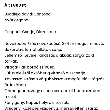
Ár:
1 800 Ft
Buddleja davidii Santana
Nyáriorgona
Csoport: Cserje, Díszcserje
Növekedés: Erős növekedésű. 3-4 m magasra növő,
dekoratív, lombhullató cserje.
Jellemzői: Levelei lándzsás alakúak, sárga-zöld
tarkák.
Virágai lilás bordó színűek.
Július elejétől októberig virágzó díszcserje.
Tavasszal erősen vágjuk vissza a megfelelő virágzás
érdekében.
Önmagában, vagy cserje csoportokban is szépen
mutat.
Fényigény: Napos helyre ültessük.
Vízigény: Közepes vízigényű, mérsékelten száraz