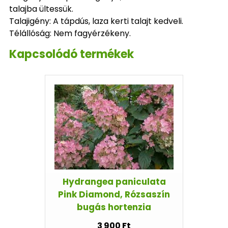
talajba ültessük.
Talajigény: A tápdús, laza kerti talajt kedveli.
Télállóság: Nem fagyérzékeny.
Kapcsolódó termékek
Hydrangea paniculata
Pink Diamond, Rózsaszín
bugás hortenzia
3 900 Ft