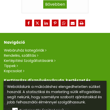
Bővebben
Navigáció
Webáruház kategóriák
Rendelés, szállítás
Kertépítési Szolgáltatásaink
Tippek
Kapcsolat
KertVarázs dísznövényáruda, kertészet és
webáruház
Weboldalunk a működéshez elengedhetetlen sütiket
használ. A statisztikai és marketing sütik elfogadása
Cím: 5100 Jászberény Kertész utca 5.
segít nekünk, hogy személyre szabott ajánlatokkal és
Telefon/Fax:
+36 57 400 455
jobb felhasználói élménnyel szolgálhassunk.
Mobil:
+36 30 390 2856
,
+36 20 405 0405
E-mail:
kertvarazs.online@gmail.com