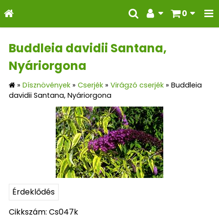
0
Buddleia davidii Santana,
Nyáriorgona
»
Dísznövények
»
Cserjék
»
Virágzó cserjék
»
Buddleia
davidii Santana, Nyáriorgona
Érdeklődés
Cikkszám: Cs047k