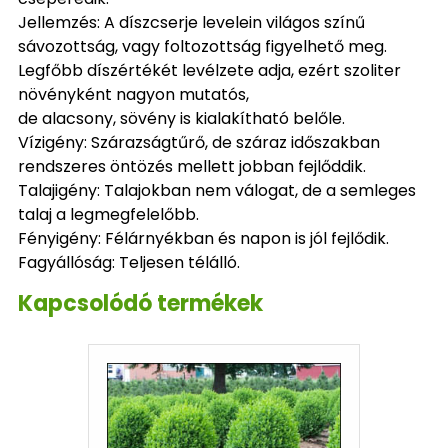
Jellemzés: A díszcserje levelein világos színű
sávozottság, vagy foltozottság figyelhető meg.
Legfőbb díszértékét levélzete adja, ezért szoliter
növényként nagyon mutatós,
de alacsony, sövény is kialakítható belőle.
Vízigény: Szárazságtűrő, de száraz időszakban
rendszeres öntözés mellett jobban fejlőddik.
Talajigény: Talajokban nem válogat, de a semleges
talaj a legmegfelelőbb.
Fényigény: Félárnyékban és napon is jól fejlődik.
Fagyállóság: Teljesen télálló.
Kapcsolódó termékek