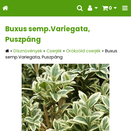
0
Buxus semp.Variegata,
Puszpáng
»
Dísznövények
»
Cserjék
»
Örökzöld cserjék
»
Buxus
semp.Variegata, Puszpáng