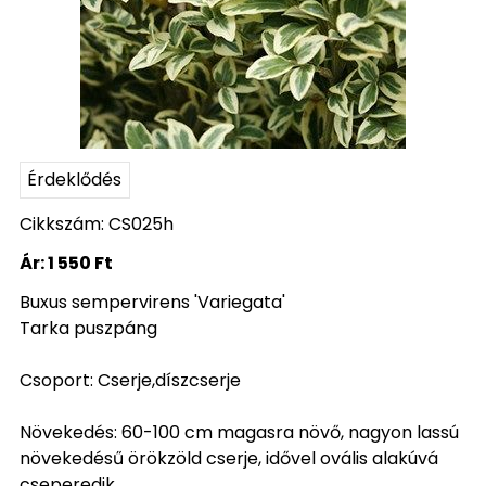
Érdeklődés
Cikkszám: CS025h
Ár:
1 550 Ft
Buxus sempervirens 'Variegata'
Tarka puszpáng
Csoport: Cserje,díszcserje
Növekedés: 60-100 cm magasra növő, nagyon lassú
növekedésű örökzöld cserje, idővel ovális alakúvá
cseperedik.