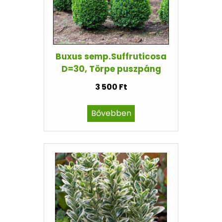
Buxus semp.Suffruticosa
D=30, Törpe puszpáng
3 500 Ft
Bővebben