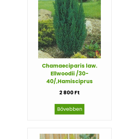
Chamaeciparis law.
Ellwoodii /30-
40/,Hamisciprus
2 800 Ft
Bővebben