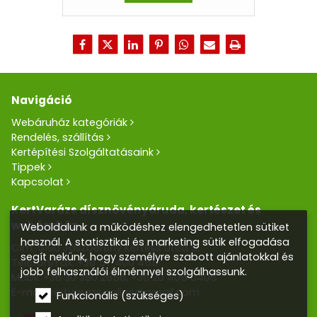
Navigáció
Webáruház kategóriák
Rendelés, szállítás
Kertépítési Szolgáltatásaink
Tippek
Kapcsolat
KertVarázs dísznövényáruda, kertészet és
webáruház
Weboldalunk a működéshez elengedhetetlen sütiket
használ. A statisztikai és marketing sütik elfogadása
Cím: 5100 Jászberény Kertész utca 5.
segít nekünk, hogy személyre szabott ajánlatokkal és
Telefon/Fax:
+36 57 400 455
jobb felhasználói élménnyel szolgálhassunk.
Mobil:
+36 30 390 2856
,
+36 20 405 0405
E-mail:
kertvarazs.online@gmail.com
Funkcionális (szükséges)