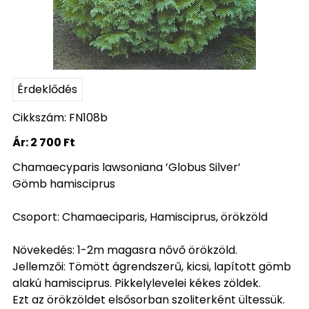
Érdeklődés
Cikkszám: FN108b
Ár:
2 700 Ft
Chamaecyparis lawsoniana ’Globus Silver’
Gömb hamisciprus
Csoport: Chamaeciparis, Hamisciprus, örökzöld
Növekedés: 1-2m magasra nővő örökzöld.
Jellemzői: Tömött ágrendszerű, kicsi, lapított gömb
alakú hamisciprus. Pikkelylevelei kékes zöldek.
Ezt az örökzöldet elsősorban szoliterként ültessük.