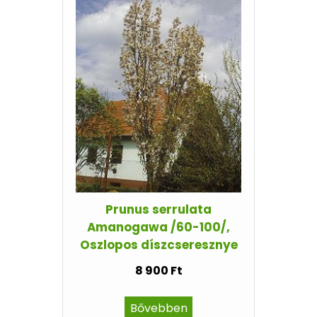
Prunus serrulata
Amanogawa /60-100/,
Oszlopos díszcseresznye
8 900 Ft
Bővebben