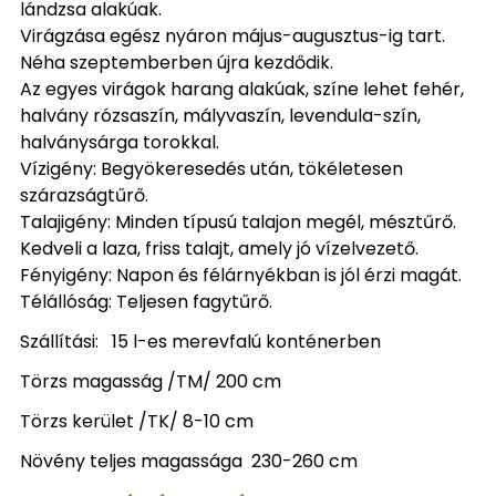
lándzsa alakúak.
Virágzása egész nyáron május-augusztus-ig tart.
Néha szeptemberben újra kezdődik.
Az egyes virágok harang alakúak, színe lehet fehér,
halvány rózsaszín, mályvaszín, levendula-szín,
halványsárga torokkal.
Vízigény: Begyökeresedés után, tökéletesen
szárazságtűrő.
Talajigény: Minden típusú talajon megél, mésztűrő.
Kedveli a laza, friss talajt, amely jó vízelvezető.
Fényigény: Napon és félárnyékban is jól érzi magát.
Télállóság: Teljesen fagytűrő.
Szállítási: 15 l-es merevfalú konténerben
Törzs magasság /TM/ 200 cm
Törzs kerület /TK/ 8-10 cm
Növény teljes magassága 230-260 cm