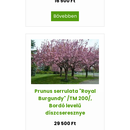
16 500 Ft
Bővebben
Prunus serrulata "Royal
Burgundy" /TM 200/,
Bordó levelű
díszcseresznye
29 500 Ft