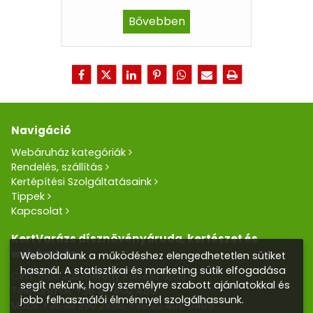
Bővebben
Navigáció
Webáruház kategóriák
Rendelés, szállítás
Kertépítési Szolgáltatásaink
Tippek
Kapcsolat
KertVarázs dísznövényáruda, kertészet és
webáruház
Weboldalunk a működéshez elengedhetetlen sütiket
használ. A statisztikai és marketing sütik elfogadása
Cím: 5100 Jászberény Kertész utca 5.
segít nekünk, hogy személyre szabott ajánlatokkal és
Telefon/Fax:
+36 57 400 455
jobb felhasználói élménnyel szolgálhassunk.
Mobil:
+36 30 390 2856
,
+36 20 405 0405