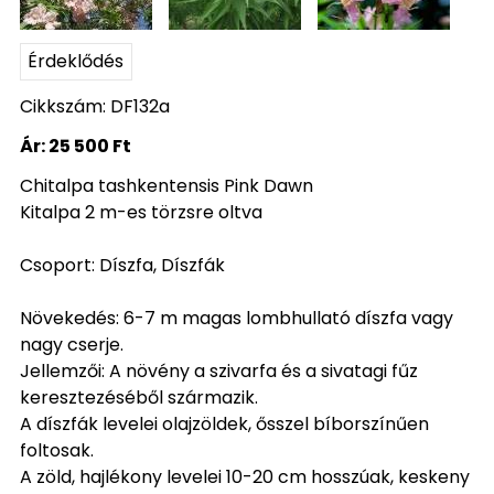
Érdeklődés
Cikkszám: DF132a
Ár:
25 500 Ft
Chitalpa tashkentensis Pink Dawn
Kitalpa 2 m-es törzsre oltva
Csoport: Díszfa, Díszfák
Növekedés: 6-7 m magas lombhullató díszfa vagy
nagy cserje.
Jellemzői: A növény a szivarfa és a sivatagi fűz
keresztezéséből származik.
A díszfák levelei olajzöldek, ősszel bíborszínűen
foltosak.
A zöld, hajlékony levelei 10-20 cm hosszúak, keskeny