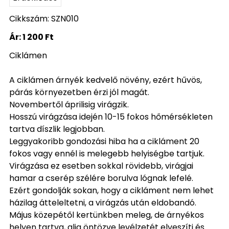
Cikkszám: SZN010
Ár:
1 200 Ft
Ciklámen
A ciklámen árnyék kedvelő növény, ezért hűvös,
párás környezetben érzi jól magát.
Novembertől áprilisig virágzik.
Hosszú virágzása idején 10-15 fokos hőmérsékleten
tartva díszlik legjobban.
Leggyakoribb gondozási hiba ha a cikláment 20
fokos vagy ennél is melegebb helyiségbe tartjuk.
Virágzása ez esetben sokkal rövidebb, virágjai
hamar a cserép szélére borulva lógnak lefelé.
Ezért gondolják sokan, hogy a cikláment nem lehet
házilag átteleltetni, a virágzás után eldobandó.
Május közepétől kertünkben meleg, de árnyékos
helyen tartva, alig öntözve levélzetét elveszíti és