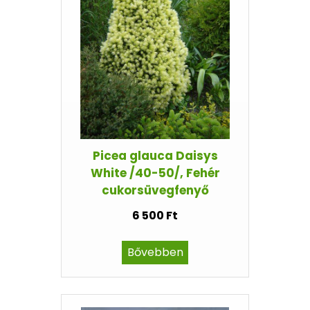
Picea glauca Daisys
White /40-50/, Fehér
cukorsüvegfenyő
6 500 Ft
Bővebben