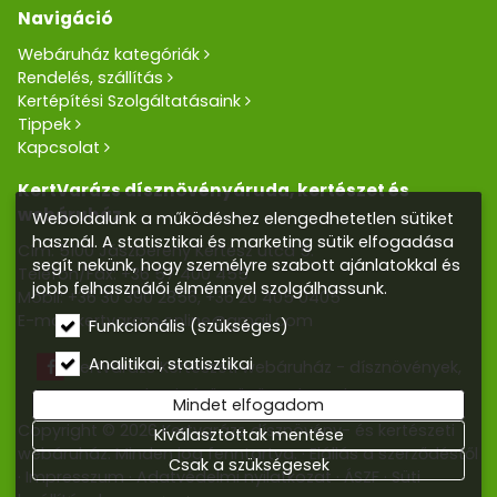
Navigáció
Webáruház kategóriák
Rendelés, szállítás
Kertépítési Szolgáltatásaink
Tippek
Kapcsolat
KertVarázs dísznövényáruda, kertészet és
webáruház
Weboldalunk a működéshez elengedhetetlen sütiket
használ. A statisztikai és marketing sütik elfogadása
Cím: 5100 Jászberény Kertész utca 5.
segít nekünk, hogy személyre szabott ajánlatokkal és
Telefon/Fax:
+36 57 400 455
jobb felhasználói élménnyel szolgálhassunk.
Mobil:
+36 30 390 2856
,
+36 20 405 0405
E-mail:
kertvarazs.online@gmail.com
Funkcionális (szükséges)
Analitikai, statisztikai
Kertvarázs Kertészeti webáruház - dísznövények,
kerti tó, öntözőrendszerek
Mindet elfogadom
Copyright © 2026 Kertvarázs dísznövény- és kertészeti
Kiválasztottak mentése
webáruház. Minden jog fenntartva.
Elállás a szerződéstől
Csak a szükségesek
Impresszum
Adatvédelmi nyilatkozat
ÁSZF
Süti