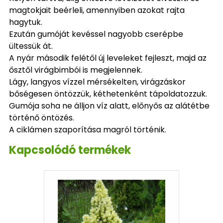
magtokjait beérleli, amennyiben azokat rajta
hagytuk.
Ezután gumóját kevéssel nagyobb cserépbe
ültessük át.
A nyár második felétől új leveleket fejleszt, majd az
ősztől virágbimbói is megjelennek.
Lágy, langyos vízzel mérsékelten, virágzáskor
bőségesen öntözzük, kéthetenként tápoldatozzuk.
Gumója soha ne álljon víz alatt, előnyős az alátétbe
történő öntözés.
A ciklámen szaporítása magról történik.
Kapcsolódó termékek