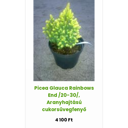
Picea Glauca Rainbows
End /20-30/,
Aranyhajtású
cukorsüvegfenyő
4 100 Ft