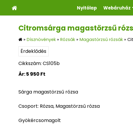
Nyitólap
Webáruház
Citromsárga magastörzsű rózs
»
Dísznövények
»
Rózsák
»
Magastörzsű rózsák
»
Ci
Érdeklődés
Cikkszám: CS105b
Ár:
5 950 Ft
Sárga magastörzsű rózsa
Csoport: Rózsa, Magastörzsű rózsa
Gyökércsomagolt