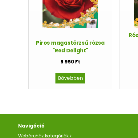
Róz
Piros magastörzsű rózsa
"Red Delight"
5 950 Ft
Bővebben
Navigáció
Webáruház kategóriák