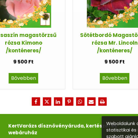
saszín magastörzsű
Sötétbordó Magastö
rózsa Kimono
rózsa Mr. Lincoln
/konténeres/
/konténeres/
9 500 Ft
9 500 Ft
Bővebben
Bővebben
Weboldalunk a
KertVarázs dísznövényáruda, kertészet és
statisztikai é
webáruház
szabott ajánl