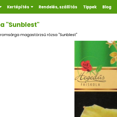
Kertépítés
Rendelés, szállítás
Tippek
Blog
a "Sunblest"
tromsárga magastörzsű rózsa "Sunblest"