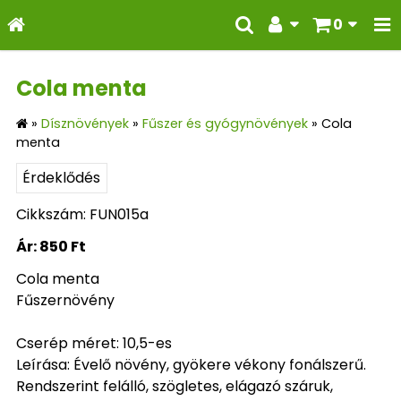
0
Cola menta
»
Dísznövények
»
Fűszer és gyógynövények
»
Cola
menta
Érdeklődés
Cikkszám: FUN015a
Ár:
850 Ft
Cola menta
Fűszernövény
Cserép méret: 10,5-es
Leírása: Évelő növény, gyökere vékony fonálszerű.
Rendszerint felálló, szögletes, elágazó száruk,