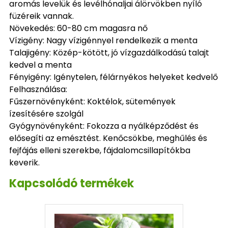
aromás levelük és levélhónaljai álörvökben nyíló
füzéreik vannak.
Növekedés: 60-80 cm magasra nő
Vízigény: Nagy vízigénnyel rendelkezik a menta
Talajigény: Közép-kötött, jó vízgazdálkodású talajt
kedvel a menta
Fényigény: Igénytelen, félárnyékos helyeket kedvelő
Felhasználása:
Fűszernövényként: Koktélok, sütemények
ízesítésére szolgál
Gyógynövényként: Fokozza a nyálképződést és
elősegíti az emésztést. Kenőcsökbe, meghűlés és
fejfájás elleni szerekbe, fájdalomcsillapítókba
keverik.
Kapcsolódó termékek