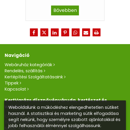
Bővebben
Navigáció
Webáruház kategóriák
Rendelés, szállítás
Kertépítési Szolgáltatásaink
Tippek
Kapcsolat
KertVarázs dísznövényáruda, kertészet és
webáruház
Weboldalunk a működéshez elengedhetetlen sütiket
használ. A statisztikai és marketing sütik elfogadása
Cím: 5100 Jászberény Kertész utca 5.
segít nekünk, hogy személyre szabott ajánlatokkal és
Telefon/Fax:
+36 57 400 455
jobb felhasználói élménnyel szolgálhassunk.
Mobil:
+36 30 390 2856
,
+36 20 405 0405