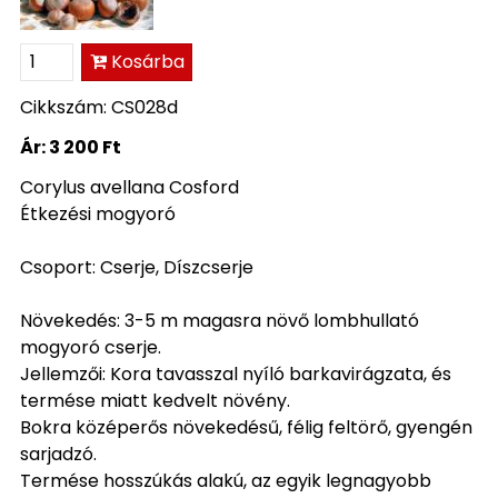
Kosárba
Cikkszám: CS028d
Ár:
3 200 Ft
Corylus avellana Cosford
Étkezési mogyoró
Csoport: Cserje, Díszcserje
Növekedés: 3-5 m magasra növő lombhullató
mogyoró cserje.
Jellemzői: Kora tavasszal nyíló barkavirágzata, és
termése miatt kedvelt növény.
Bokra középerős növekedésű, félig feltörő, gyengén
sarjadzó.
Termése hosszúkás alakú, az egyik legnagyobb