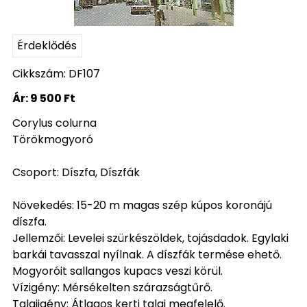
Érdeklődés
Cikkszám: DF107
Ár:
9 500 Ft
Corylus colurna
Törökmogyoró
Csoport: Díszfa, Díszfák
Növekedés: 15-20 m magas szép kúpos koronájú
díszfa.
Jellemzői: Levelei szürkészöldek, tojásdadok. Egylaki
barkái tavasszal nyílnak. A díszfák termése ehető.
Mogyoróit sallangos kupacs veszi körül.
Vízigény: Mérsékelten szárazságtűrő.
Talajigény: Átlagos kerti talaj megfelelő.