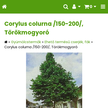
0
Corylus colurna /150-200/,
Törökmogyoró
»
Gyümölcstermők
»
Ehető termésű cserjék, fák
»
Corylus colurna /150-200/, Törökmogyoró