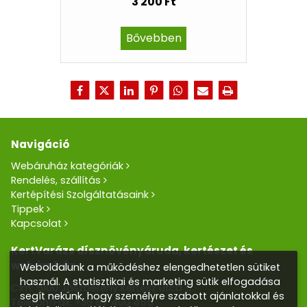
3 200 Ft
Bővebben
Navigáció
Webáruház kategóriák
Rendelés, szállítás
Kertépítési Szolgáltatásaink
Tippek
Kapcsolat
KertVarázs dísznövényáruda, kertészet és
webáruház
Weboldalunk a működéshez elengedhetetlen sütiket
használ. A statisztikai és marketing sütik elfogadása
Cím: 5100 Jászberény Kertész utca 5.
segít nekünk, hogy személyre szabott ajánlatokkal és
Telefon/Fax:
+36 57 400 455