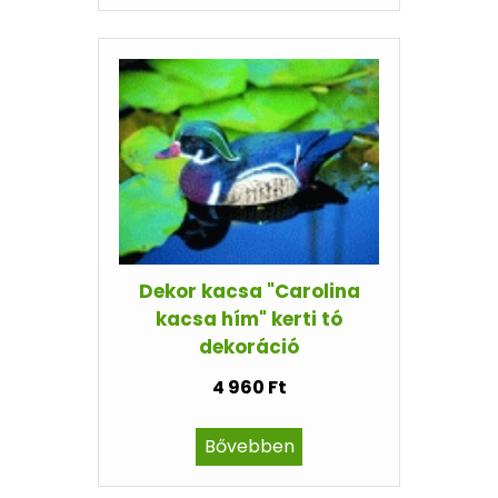
Dekor kacsa "Carolina
kacsa hím" kerti tó
dekoráció
4 960 Ft
Bővebben