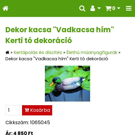
0
Dekor kacsa "Vadkacsa hím"
Kerti tó dekoráció
»
Kertápolás és díszítés
»
Élethű műanyagfigurák
»
Dekor kacsa "Vadkacsa hím" Kerti tó dekoráció
Kosárba
Cikkszám: 1065045
Ár:
4 850 Ft