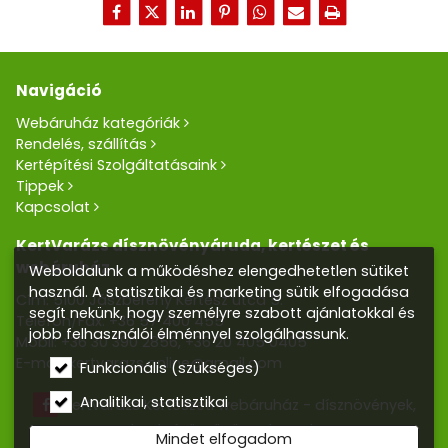
Navigáció
Webáruház kategóriák
Rendelés, szállítás
Kertépítési Szolgáltatásaink
Tippek
Kapcsolat
KertVarázs dísznövényáruda, kertészet és
webáruház
Weboldalunk a működéshez elengedhetetlen sütiket
használ. A statisztikai és marketing sütik elfogadása
Cím: 5100 Jászberény Kertész utca 5.
segít nekünk, hogy személyre szabott ajánlatokkal és
Telefon/Fax:
+36 57 400 455
jobb felhasználói élménnyel szolgálhassunk.
Mobil:
+36 30 390 2856
,
+36 20 405 0405
E-mail:
kertvarazs.online@gmail.com
Funkcionális (szükséges)
Analitikai, statisztikai
Kertvarázs Kertészeti webáruház - dísznövények,
kerti tó, öntözőrendszerek
Mindet elfogadom