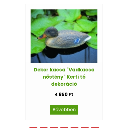
Dekor kacsa "Vadkacsa
nőstény" Kerti tó
dekoráció
4 850 Ft
Bővebben