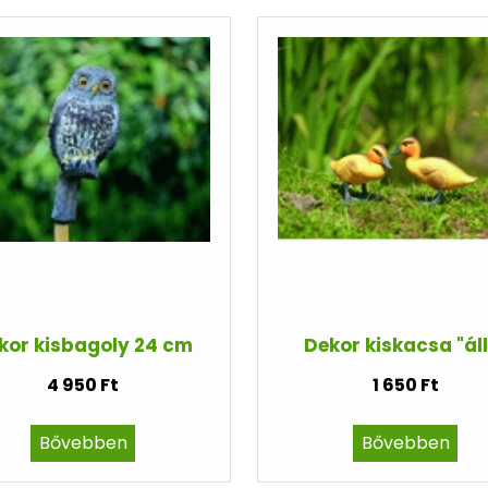
kor kisbagoly 24 cm
Dekor kiskacsa "áll
4 950 Ft
1 650 Ft
Bővebben
Bővebben