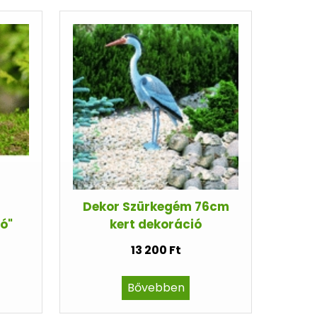
Dekor Szürkegém 76cm
ó"
kert dekoráció
13 200 Ft
Bővebben