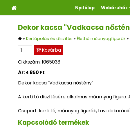
Nyitólap
Webáruház
Dekor kacsa "Vadkacsa nőstény
»
Kertápolás és díszítés
»
Élethű műanyagfigurák
»
Kosárba
Cikkszám: 1065038
Ár:
4 850 Ft
Dekor kacsa "Vadkacsa nőstény"
A kerti tó díszítésére alkalmas műamyag figura. 
Csoport: kerti tó, műanyag figurák, tavi dekoráci
Kapcsolódó termékek