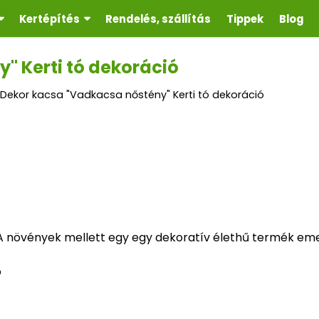
Kertépítés
Rendelés, szállítás
Tippek
Blog
" Kerti tó dekoráció
Dekor kacsa "Vadkacsa nőstény" Kerti tó dekoráció
A növények mellett egy egy dekoratív élethű termék emeli
ó