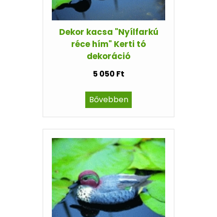
Dekor kacsa "Nyílfarkú
réce hím" Kerti tó
dekoráció
5 050 Ft
Bővebben