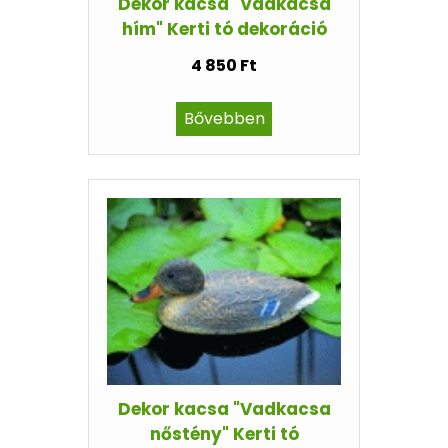
Dekor kacsa "Vadkacsa
hím" Kerti tó dekoráció
4 850 Ft
Bővebben
Dekor kacsa "Vadkacsa
nőstény" Kerti tó