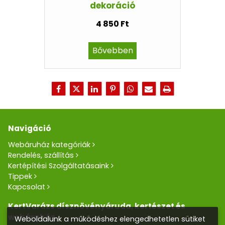
dekoráció
4 850 Ft
Bővebben
Navigáció
Webáruház kategóriák
Rendelés, szállítás
Kertépítési Szolgáltatásaink
Tippek
Kapcsolat
KertVarázs dísznövényáruda, kertészet és
webáruház
Weboldalunk a működéshez elengedhetetlen sütiket