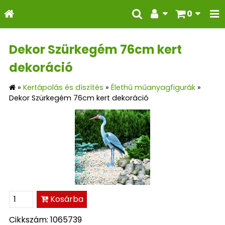
0
Dekor Szürkegém 76cm kert
dekoráció
»
Kertápolás és díszítés
»
Élethű műanyagfigurák
»
Dekor Szürkegém 76cm kert dekoráció
Kosárba
Cikkszám: 1065739