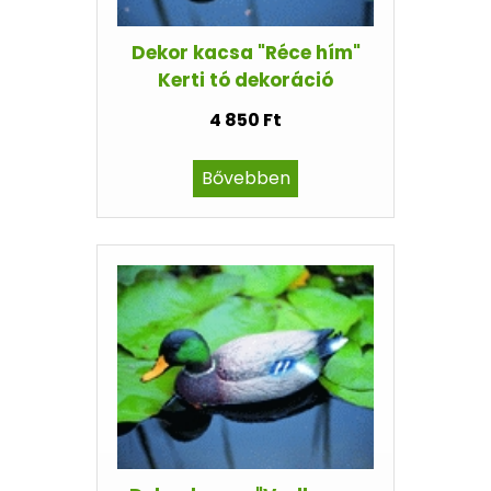
Dekor kacsa "Réce hím"
Kerti tó dekoráció
4 850 Ft
Bővebben