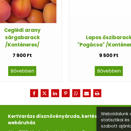
Ceglédi arany
sárgabarack
Lapos őszibarac
/Konténeres/
"Pogácsa" /Konténe
7 900 Ft
9 500 Ft
Bővebben
Bővebben
Weboldalunk a
KertVarázs dísznövényáruda, kertészet és
statisztikai é
webáruház
szabott ajánl