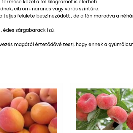
ermése közel a fél kilogramot is elérheti.
dnek, citrom, narancs vagy vörös színtűre.
 teljes felülete beszíneződött , de a fán maradva a néhá
, édes sárgabarack ízű.
nevezés magától értetődővé teszi, hogy ennek a gyümölcsne