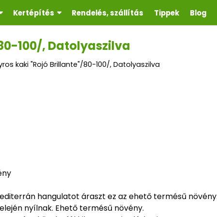
Kertépítés
Rendelés, szállítás
Tippek
Blog
/80-100/, Datolyaszilva
ros kaki "Rojó Brillante"/80-100/, Datolyaszilva
ény
 mediterrán hangulatot áraszt ez az ehető termésű növény
elején nyílnak. Ehető termésű növény.