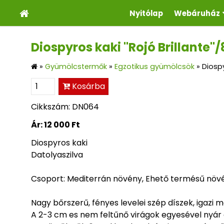
Nyitólap
Webáruház
Diospyros kaki "Rojó Brillante"
»
Gyümölcstermők
»
Egzotikus gyümölcsök
»
Diospy
Kosárba
Cikkszám: DN064
Ár:
12 000 Ft
Diospyros kaki
Datolyaszilva
Csoport: Mediterrán növény, Ehető termésű növ
Nagy bőrszerű, fényes levelei szép díszek, igazi
A 2-3 cm es nem feltűnő virágok egyesével nyár 