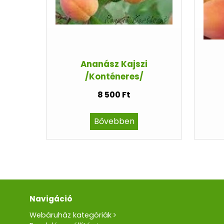
Ananász Kajszi
/Konténeres/
8 500 Ft
Bővebben
Navigáció
Webáruház kategóriák