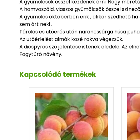
A gyümölcsök ősszel kezdenek érni. Nagy méretű t
A hamvaszöld, viaszos gyümölcsök ősszel színező
A gyümölcs októberben érik , akkor szedhető ha a
sem árt neki .
Tárolás és utóérés után narancssárga húsa puha 
Az utóérlelést almák közé rakva végezzük.
A diospyros szó jelentése istenek eledele. Az el
Fagytűrő növény.
Kapcsolódó termékek