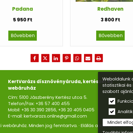
Padana
Redhaven
5 950 Ft
3 800 Ft
Bővebben
Bővebben
Weboldalunk a
KertVarázs dísznövényáruda, kertészet és
statisztikai é
webáruház
szabott ajánl
Cím: 5100 Jászberény Kertész utca 5.
Funkci
Telefon/Fax:
+36 57 400 455
Mobil:
+36 30 390 2856
,
+36 20 405 0405
Analitik
E-mail:
kertvarazs.online@gmail.com
Mindet elf
i webáruház. Minden jog fenntartva.
Elállás a szerződéstől
I
További info