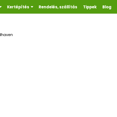
Kertépítés
Rendelés, szállítás
Tippek
Blog
edhaven