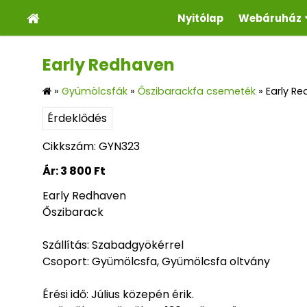
Nyitólap
Webáruház
Early Redhaven
»
Gyümölcsfák
»
Őszibarackfa csemeték
»
Early R
Érdeklődés
Cikkszám: GYN323
Ár:
3 800 Ft
Early Redhaven
Őszibarack
Szállítás: Szabadgyökérrel
Csoport: Gyümölcsfa, Gyümölcsfa oltvány
Érési idő: Július közepén érik.