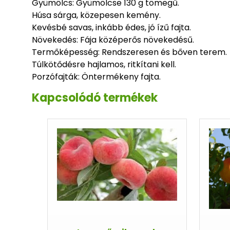
Gyümölcs: Gyümölcse 130 g tömegű.
Húsa sárga, közepesen kemény.
Kevésbé savas, inkább édes, jó ízű fajta.
Növekedés: Fája középerős növekedésű.
Termőképesség: Rendszeresen és bőven terem.
Túlkötődésre hajlamos, ritkítani kell.
Porzófajták: Öntermékeny fajta.
Kapcsolódó termékek