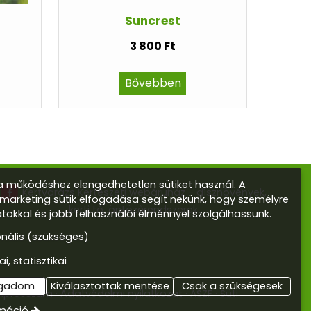
Suncrest
3 800 Ft
Bővebben
 működéshez elengedhetetlen sütiket használ. A
Kertvarázs Kertészeti webáruház - dísznövények,
s marketing sütik elfogadása segít nekünk, hogy személyre
kerti tó, öntözőrendszerek
atokkal és jobb felhasználói élménnyel szolgálhassunk.
onális (szükséges)
ai, statisztikai
ogadom
Kiválasztottak mentése
Csak a szükségesek
mpresszum
Adatvédelmi nyilatkozat
ÁSZF
Süti
rmáció