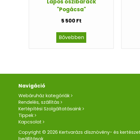
Lapos őszibarack
"Pogácsa"
5 500 Ft
Bővebben
Navigáció
Webáruház kategóriák
Rendelés, szállítás
Kertépítési Szolgáltatásaink
Tippek
Kapcsolat
Copyright © 2026 Kertvarázs dísznövény- és kertészet
beállítások