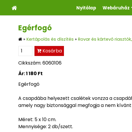
Nyitólap
Webáruház
Egérfogó
»
Kertápolás és díszítés
»
Rovar és kártevő riasztó
Kosárba
Cikkszám: 6060106
Ár:
1 180 Ft
Egérfogó
A csapdába helyezett csalétek vonzza a csapdáh
amely nagy biztonsággal megfogja a nem kívánt
Méret: 5 x 10 cm.
Mennyisége: 2 db/szett.