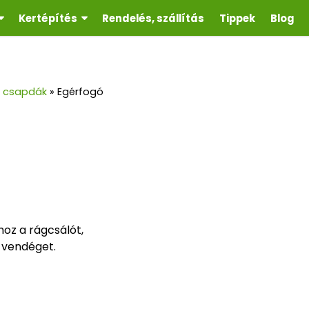
Kertépítés
Rendelés, szállítás
Tippek
Blog
k, csapdák
»
Egérfogó
oz a rágcsálót,
 vendéget.