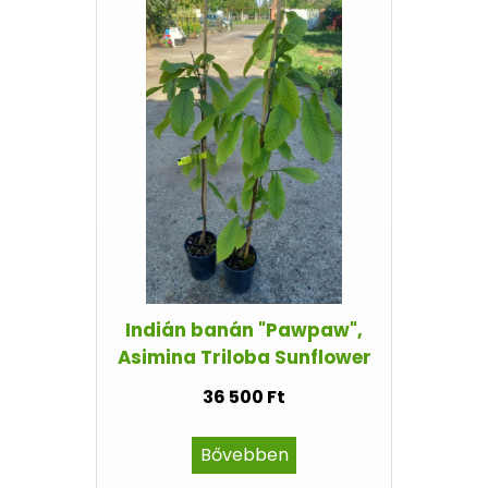
Indián banán "Pawpaw",
Asimina Triloba Sunflower
36 500 Ft
Bővebben