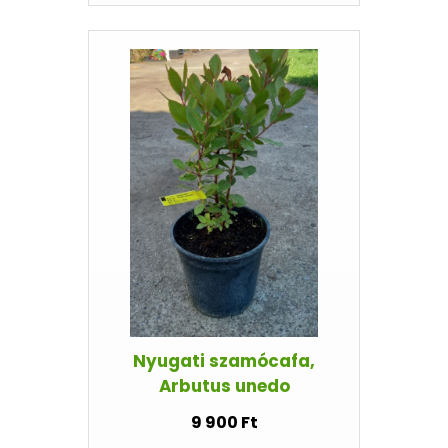
Nyugati szamócafa,
Arbutus unedo
9 900 Ft