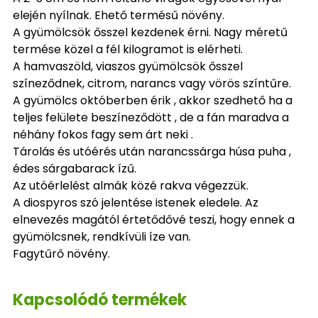
elején nyílnak. Ehető termésű növény.
A gyümölcsök ősszel kezdenek érni. Nagy méretű
termése közel a fél kilogramot is elérheti.
A hamvaszöld, viaszos gyümölcsök ősszel
színeződnek, citrom, narancs vagy vörös színtűre.
A gyümölcs októberben érik , akkor szedhető ha a
teljes felülete beszíneződött , de a fán maradva a
néhány fokos fagy sem árt neki .
Tárolás és utóérés után narancssárga húsa puha ,
édes sárgabarack ízű.
Az utóérlelést almák közé rakva végezzük.
A diospyros szó jelentése istenek eledele. Az
elnevezés magától értetődővé teszi, hogy ennek a
gyümölcsnek, rendkívüli íze van.
Fagytűrő növény.
Kapcsolódó termékek