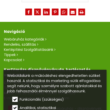
Navigáció
Webáruház kategóriák
Rendelés, szállítás
Kertépítési Szolgáltatásaink
Tippek
Kapcsolat
KertVarázs dísznövényáruda, kertészet és
webáruház
Weboldalunk a működéshez elengedhetetlen sütiket
használ. A statisztikai és marketing sütik elfogadása
Cím: 5100 Jászberény Kertész utca 5.
segít nekünk, hogy személyre szabott ajánlatokkal és
Telefon/Fax:
+36 57 400 455
jobb felhasználói élménnyel szolgálhassunk.
Mobil:
+36 30 390 2856
,
+36 20 405 0405
E-mail:
kertvarazs.online@gmail.com
Funkcionális (szükséges)
Analitikai, statisztikai
Kertvarázs Kertészeti webáruház - dísznövények,