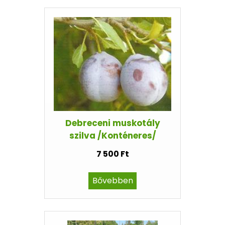
Debreceni muskotály
szilva /Konténeres/
7 500 Ft
Bővebben