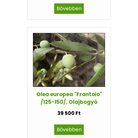
Bővebben
Olea europea "Frantoio"
/125-150/, Olajbogyó
39 500 Ft
Bővebben