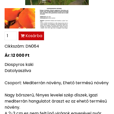
Kosárba
Cikkszám: DN064
Ár:
12 000 Ft
Diospyros kaki
Datolyaszilva
Csoport: Mediterrán növény, Ehető termésű növény
Nagy bőrszerű, fényes levelei szép díszek, igazi
mediterrán hangulatot áraszt ez az ehető termésű
növény.
A 2-3 cm es nem feltűnő virágok egyesével nyár