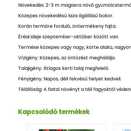
Növekedés: 2-3 m magasra növő gyümölcstermő
Közepes növekedésű laza ágállású bokor.
Korán termőre forduló, öntermékeny fajta.
Éréai ideje szeptember-október között van.
Termése közepes vagy nagy, körte alakú, nagyon 
Vízigény: Közepes, az öntözést meghálálja.
Talajigény: Átlagos kerti talaj megfelelő.
Fényigény: Napos, déli fekvésű helyet kedveli.
Télállóság: A fiatal növényt a téli fagyoktól védeni 
Kapcsolódó termékek