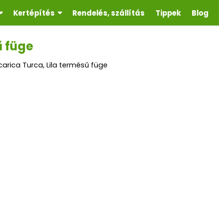
Kertépítés
Rendelés, szállítás
Tippek
Blog
ű füge
carica Turca, Lila termésű füge