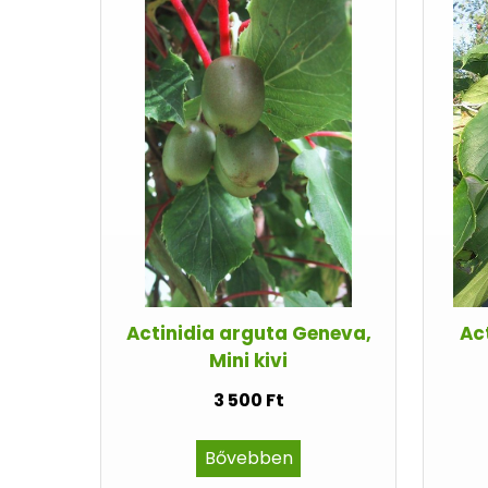
Actinidia arguta Geneva,
Ac
Mini kivi
3 500 Ft
Bővebben