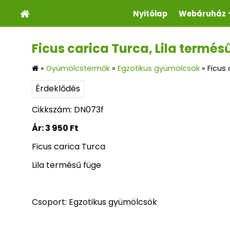
Nyitólap
Webáruház
Ficus carica Turca, Lila termés
»
Gyümölcstermők
»
Egzotikus gyümölcsök
»
Ficus 
Érdeklődés
Cikkszám: DN073f
Ár:
3 950 Ft
Ficus carica Turca
Lila termésű füge
Csoport: Egzotikus gyümölcsök