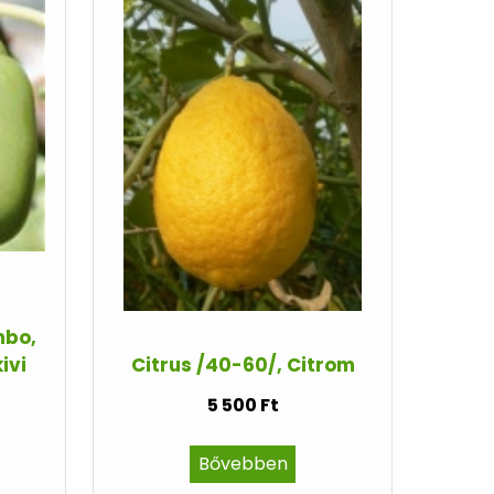
mbo,
ivi
Citrus /40-60/, Citrom
5 500 Ft
Bővebben