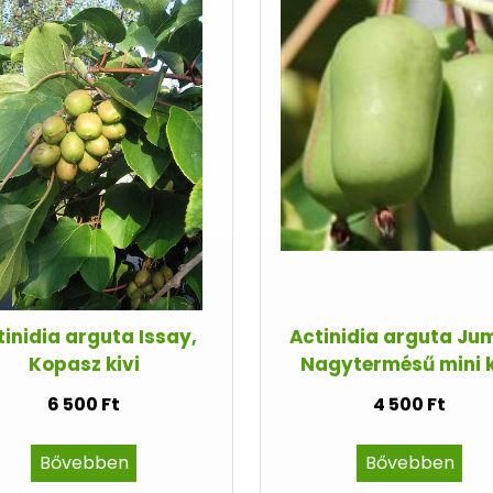
tinidia arguta Issay,
Actinidia arguta Ju
Kopasz kivi
Nagytermésű mini k
6 500 Ft
4 500 Ft
Bővebben
Bővebben