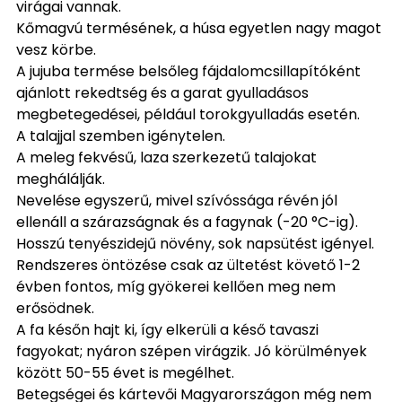
virágai vannak.
Kőmagvú termésének, a húsa egyetlen nagy magot
vesz körbe.
A jujuba termése belsőleg fájdalomcsillapítóként
ajánlott rekedtség és a garat gyulladásos
megbetegedései, például torokgyulladás esetén.
A talajjal szemben igénytelen.
A meleg fekvésű, laza szerkezetű talajokat
meghálálják.
Nevelése egyszerű, mivel szívóssága révén jól
ellenáll a szárazságnak és a fagynak (-20 °C-ig).
Hosszú tenyészidejű növény, sok napsütést igényel.
Rendszeres öntözése csak az ültetést követő 1-2
évben fontos, míg gyökerei kellően meg nem
erősödnek.
A fa későn hajt ki, így elkerüli a késő tavaszi
fagyokat; nyáron szépen virágzik. Jó körülmények
között 50-55 évet is megélhet.
Betegségei és kártevői Magyarországon még nem