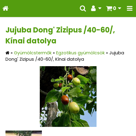
0
Jujuba Dong' Zizipus /40-60/,
Kínai datolya
»
Gyümölcstermők
»
Egzotikus gyümölcsök
»
Jujuba
Dong' Zizipus /40-60/, Kínai datolya