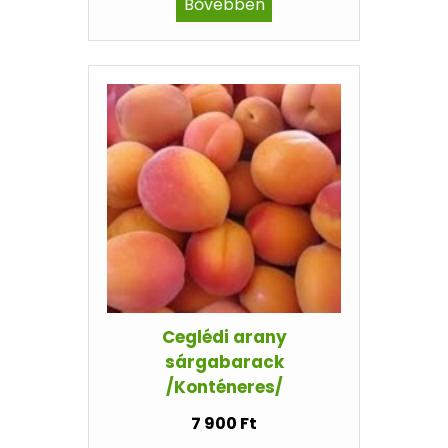
Bővebben
Ceglédi arany
sárgabarack
/Konténeres/
7 900 Ft