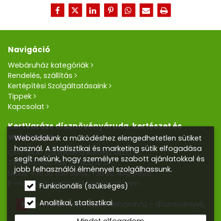
Navigáció
Webáruház kategóriák
Rendelés, szállítás
Kertépítési Szolgáltatásaink
Tippek
Kapcsolat
KertVarázs dísznövényáruda, kertészet és
webáruház
Weboldalunk a működéshez elengedhetetlen sütiket
használ. A statisztikai és marketing sütik elfogadása
Cím: 5100 Jászberény Kertész utca 5.
segít nekünk, hogy személyre szabott ajánlatokkal és
Telefon/Fax:
+36 57 400 455
jobb felhasználói élménnyel szolgálhassunk.
Mobil:
+36 30 390 2856
,
+36 20 405 0405
E-mail:
kertvarazs.online@gmail.com
Funkcionális (szükséges)
Analitikai, statisztikai
Kertvarázs Kertészeti webáruház - dísznövények,
kerti tó, öntözőrendszerek
Mindet elfogadom