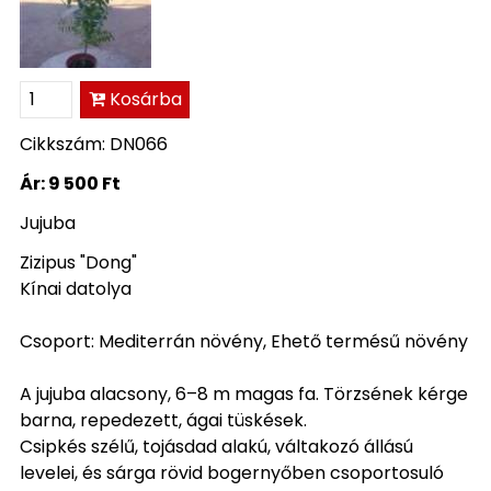
Kosárba
Cikkszám: DN066
Ár:
9 500 Ft
Jujuba
Zizipus "Dong"
Kínai datolya
Csoport: Mediterrán növény, Ehető termésű növény
A jujuba alacsony, 6–8 m magas fa. Törzsének kérge
barna, repedezett, ágai tüskések.
Csipkés szélű, tojásdad alakú, váltakozó állású
levelei, és sárga rövid bogernyőben csoportosuló