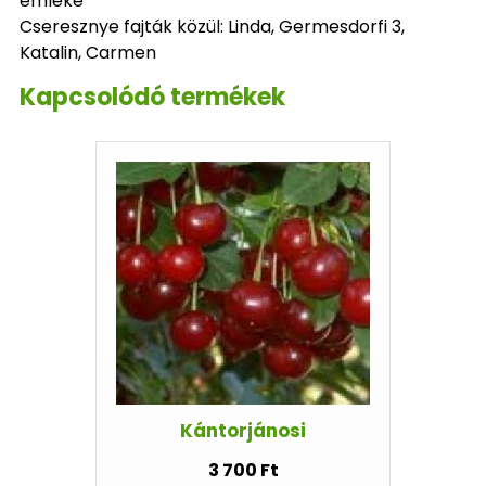
emléke
Cseresznye fajták közül: Linda, Germesdorfi 3,
Katalin, Carmen
Kapcsolódó termékek
Kántorjánosi
3 700 Ft