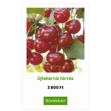
Újfehértói fürtös
3 800 Ft
Bővebben