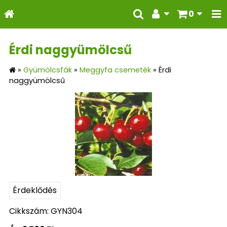
0
Érdi naggyümölcsű
»
Gyümölcsfák
»
Meggyfa csemeték
»
Érdi
naggyümölcsű
Érdeklődés
Cikkszám: GYN304