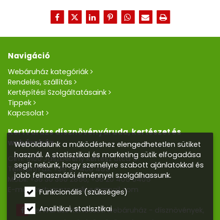
Navigáció
Webáruház kategóriák
Rendelés, szállítás
Kertépítési Szolgáltatásaink
Tippek
Kapcsolat
KertVarázs dísznövényáruda, kertészet és
webáruház
Weboldalunk a működéshez elengedhetetlen sütiket
használ. A statisztikai és marketing sütik elfogadása
Cím: 5100 Jászberény Kertész utca 5.
segít nekünk, hogy személyre szabott ajánlatokkal és
Telefon/Fax:
+36 57 400 455
jobb felhasználói élménnyel szolgálhassunk.
Mobil:
+36 30 390 2856
,
+36 20 405 0405
E-mail:
kertvarazs.online@gmail.com
Funkcionális (szükséges)
Analitikai, statisztikai
Kertvarázs Kertészeti webáruház - dísznövények,