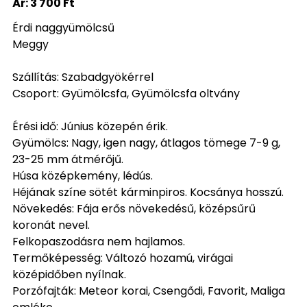
Ár:
3 700 Ft
Érdi naggyümölcsű
Meggy
Szállítás: Szabadgyökérrel
Csoport: Gyümölcsfa, Gyümölcsfa oltvány
Érési idő: Június közepén érik.
Gyümölcs: Nagy, igen nagy, átlagos tömege 7-9 g,
23-25 mm átmérőjű.
Húsa középkemény, lédús.
Héjának színe sötét kárminpiros. Kocsánya hosszú.
Növekedés: Fája erős növekedésű, középsűrű
koronát nevel.
Felkopaszodásra nem hajlamos.
Termőképesség: Változó hozamú, virágai
középidőben nyílnak.
Porzófajták: Meteor korai, Csengődi, Favorit, Maliga