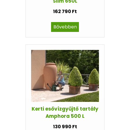
Slim 650L
162 790 Ft
Bővebben
Kerti esővízgyűjtő tartály
Amphora 500 L
130 990 Ft