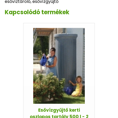
esővíztároló, esővízgyűjtő
Kapcsolódó termékek
Esővízgyűjtő kerti
oszlopos tartály 500 l - 2