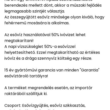
berendezés mellett dönt, akkor a műszaki fejlődés
legmagasabb szintjét választja.
Az összegyűjtött esővíz minősége olyan kiváló, hogy
fehérnemű mosására is alkalmas.
Az esővíz használatával 50% ivóvizet lehet
megtakarítani!
A napi vízszükséglet 50%-a esővízzel
helyettesíthető. Ezzel megtakarítható az értékes
ivóvíz és a drága szennyvíz költség egy része.
15 év gyártóművi garancia van minden "Garantia"
esővíztároló tartályra!
A terméket megrendelés esetén, az importőr
raktárából szállítjuk ki.
Csoport: Esővízgyűjtés, esővíz szikkasztás,