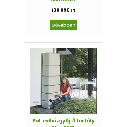
106 690 Ft
Bővebben
Fali esővízgyűjtő tartály