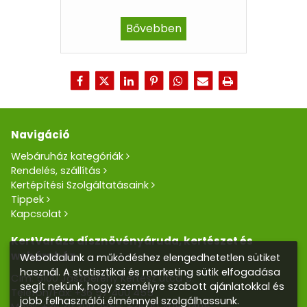
Bővebben
Navigáció
Webáruház kategóriák
Rendelés, szállítás
Kertépítési Szolgáltatásaink
Tippek
Kapcsolat
KertVarázs dísznövényáruda, kertészet és
webáruház
Weboldalunk a működéshez elengedhetetlen sütiket
használ. A statisztikai és marketing sütik elfogadása
Cím: 5100 Jászberény Kertész utca 5.
segít nekünk, hogy személyre szabott ajánlatokkal és
Telefon/Fax:
+36 57 400 455
jobb felhasználói élménnyel szolgálhassunk.
Mobil:
+36 30 390 2856
,
+36 20 405 0405