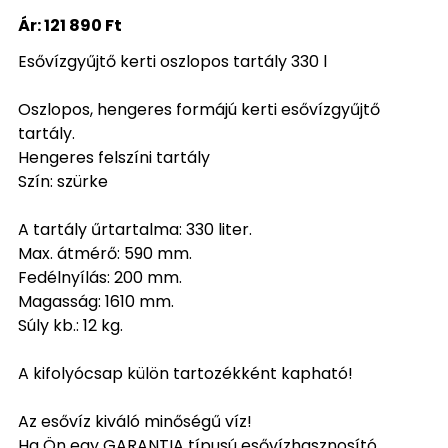
Ár:
121 890 Ft
Esővízgyűjtő kerti oszlopos tartály 330 l
Oszlopos, hengeres formájú kerti esővízgyűjtő
tartály.
Hengeres felszíni tartály
Szín: szürke
A tartály űrtartalma: 330 liter.
Max. átmérő: 590 mm.
Fedélnyílás: 200 mm.
Magasság: 1610 mm.
Súly kb.: 12 kg.
A kifolyócsap külön tartozékként kapható!
Az esővíz kiváló minőségű víz!
Ha Ön egy GARANTIA típusú esővízhasznosító