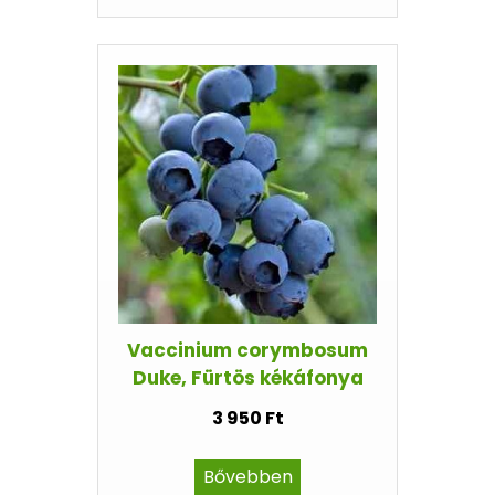
Vaccinium corymbosum
Duke, Fürtös kékáfonya
3 950 Ft
Bővebben