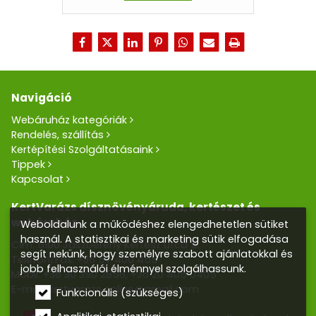
Navigáció
Webáruház kategóriák
Rendelés, szállítás
Kertépítési Szolgáltatásaink
Tippek
Kapcsolat
KertVarázs dísznövényáruda, kertészet és
webáruház
Weboldalunk a működéshez elengedhetetlen sütiket
használ. A statisztikai és marketing sütik elfogadása
Cím: 5100 Jászberény Kertész utca 5.
segít nekünk, hogy személyre szabott ajánlatokkal és
Telefon/Fax:
+36 57 400 455
jobb felhasználói élménnyel szolgálhassunk.
Mobil:
+36 30 390 2856
,
+36 20 405 0405
E-mail:
kertvarazs.online@gmail.com
Funkcionális (szükséges)