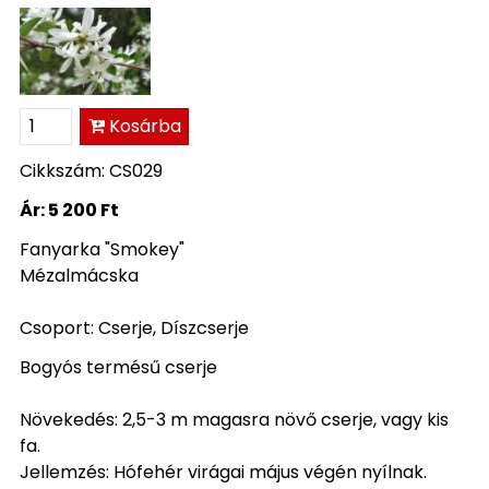
Kosárba
Cikkszám: CS029
Ár:
5 200 Ft
Fanyarka "Smokey"
Mézalmácska
Csoport: Cserje, Díszcserje
Bogyós termésű cserje
Növekedés: 2,5-3 m magasra növő cserje, vagy kis
fa.
Jellemzés: Hófehér virágai május végén nyílnak.