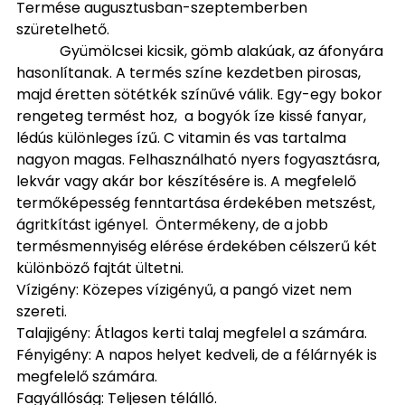
Termése augusztusban-szeptemberben
szüretelhető.
Gyümölcsei kicsik, gömb alakúak, az áfonyára
hasonlítanak. A termés színe kezdetben pirosas,
majd éretten sötétkék színűvé válik. Egy-egy bokor
rengeteg termést hoz, a bogyók íze kissé fanyar,
lédús különleges ízű. C vitamin és vas tartalma
nagyon magas. Felhasználható nyers fogyasztásra,
lekvár vagy akár bor készítésére is. A megfelelő
termőképesség fenntartása érdekében metszést,
ágritkítást igényel. Öntermékeny, de a jobb
termésmennyiség elérése érdekében célszerű két
különböző fajtát ültetni.
Vízigény: Közepes vízigényű, a pangó vizet nem
szereti.
Talajigény: Átlagos kerti talaj megfelel a számára.
Fényigény: A napos helyet kedveli, de a félárnyék is
megfelelő számára.
Fagyállóság: Teljesen télálló.