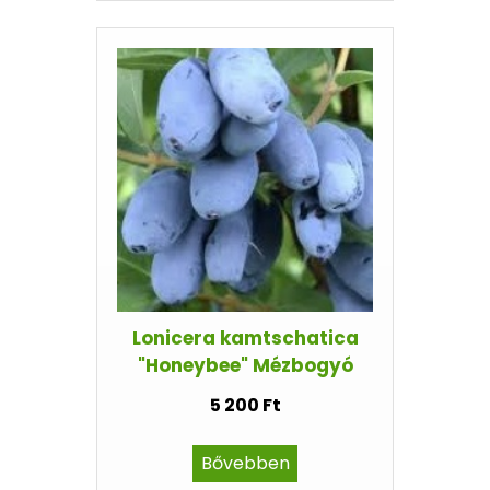
Lonicera kamtschatica
"Honeybee" Mézbogyó
5 200 Ft
Bővebben